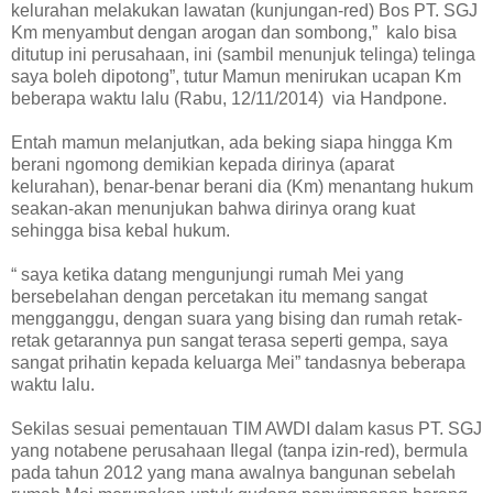
kelurahan melakukan lawatan (kunjungan-red) Bos PT. SGJ
Km menyambut dengan arogan dan sombong,” kalo bisa
ditutup ini perusahaan, ini (sambil menunjuk telinga) telinga
saya boleh dipotong”, tutur Mamun menirukan ucapan Km
beberapa waktu lalu (Rabu, 12/11/2014) via Handpone.
Entah mamun melanjutkan, ada beking siapa hingga Km
berani ngomong demikian kepada dirinya (aparat
kelurahan), benar-benar berani dia (Km) menantang hukum
seakan-akan menunjukan bahwa dirinya orang kuat
sehingga bisa kebal hukum.
“ saya ketika datang mengunjungi rumah Mei yang
bersebelahan dengan percetakan itu memang sangat
mengganggu, dengan suara yang bising dan rumah retak-
retak getarannya pun sangat terasa seperti gempa, saya
sangat prihatin kepada keluarga Mei” tandasnya beberapa
waktu lalu.
Sekilas sesuai pementauan TIM AWDI dalam kasus PT. SGJ
yang notabene perusahaan Ilegal (tanpa izin-red), bermula
pada tahun 2012 yang mana awalnya bangunan sebelah