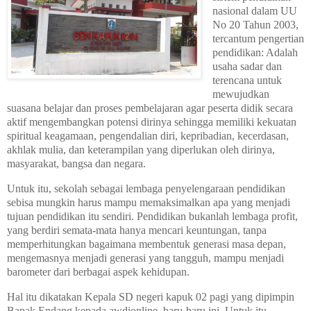
nasional dalam UU
No 20 Tahun 2003,
tercantum pengertian
pendidikan: Adalah
usaha sadar dan
terencana untuk
mewujudkan
suasana belajar dan proses pembelajaran agar peserta didik secara
aktif mengembangkan potensi dirinya sehingga memiliki kekuatan
spiritual keagamaan, pengendalian diri, kepribadian, kecerdasan,
akhlak mulia, dan keterampilan yang diperlukan oleh dirinya,
masyarakat, bangsa dan negara.
Untuk itu, sekolah sebagai lembaga penyelengaraan pendidikan
sebisa mungkin harus mampu memaksimalkan apa yang menjadi
tujuan pendidikan itu sendiri. Pendidikan bukanlah lembaga profit,
yang berdiri semata-mata hanya mencari keuntungan, tanpa
memperhitungkan bagaimana membentuk generasi masa depan,
mengemasnya menjadi generasi yang tangguh, mampu menjadi
barometer dari berbagai aspek kehidupan.
Hal itu dikatakan Kepala SD negeri kapuk 02 pagi yang dipimpin
Bapak Endang kepada awdionline baru-baru ini. Untuk itu,