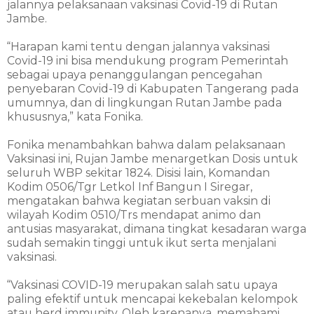
jalannya pelaksanaan vaksinasi Covid-19 di Rutan
Jambe.
“Harapan kami tentu dengan jalannya vaksinasi
Covid-19 ini bisa mendukung program Pemerintah
sebagai upaya penanggulangan pencegahan
penyebaran Covid-19 di Kabupaten Tangerang pada
umumnya, dan di lingkungan Rutan Jambe pada
khususnya,” kata Fonika.
Fonika menambahkan bahwa dalam pelaksanaan
Vaksinasi ini, Rujan Jambe menargetkan Dosis untuk
seluruh WBP sekitar 1824. Disisi lain, Komandan
Kodim 0506/Tgr Letkol Inf Bangun I Siregar,
mengatakan bahwa kegiatan serbuan vaksin di
wilayah Kodim 0510/Trs mendapat animo dan
antusias masyarakat, dimana tingkat kesadaran warga
sudah semakin tinggi untuk ikut serta menjalani
vaksinasi.
“Vaksinasi COVID-19 merupakan salah satu upaya
paling efektif untuk mencapai kekebalan kelompok
atau herd immunity, Oleh karenanya, memahami