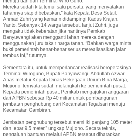
menuju dan dari Terminal Wiro Guno.
Mereka sudah kita temui satu persatu, yang menyatakan
lahannya siap dibebaskan,” kata Kepala Desa Setail,
Ahmad Zuhri yang kemarin didampingi Kadus Krajan,
Yanto. Sebanyak 14 warga tersebut, lanjut Zuhri, juga
mengaku tidak keberatan jika nantinya Pemkab
Banyuwangi akan mengganti lahan mereka dengan
menggunakan juru taksir harga tanah. “Bahkan warga minta
bukti pemerintah benar-benar serius merealisasikan jalan
tembus ini,” tuturnya.
Sementara itu, untuk memperlancar realisasi beroperasinya
Terminal Wiroguno, Bupati Banyuwangi, Abdullah Azwar
Anas melalui Kepala Dinas Pekerjaan Umum Bina Marga,
Mujiono, ternyata sudah melangkah ke pemerintah pusat.
Kepada pemerintah pusat, Pemkab mengajukan anggaran
dari APBN sebesar Rp 40 miliar untuk pembangunan
jembatan penghubung dari Kecamatan Tegalsari menuju
Kecamatan Gambiran.
Jembatan penghubung tersebut memiliki panjang 105 meter
dan lebar 9,5 meter,” ungkap Mujiono. Secara teknis,
pengajuan bantuan melalui APBN tersebut diharapkan