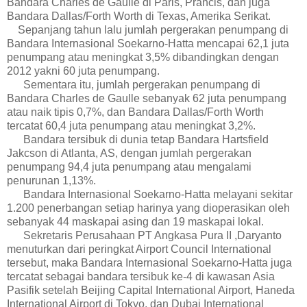
Bandara Charles de Gaulle di Paris, Prancis, dan juga
Bandara Dallas/Forth Worth di Texas, Amerika Serikat.
Sepanjang tahun lalu jumlah pergerakan penumpang di
Bandara Internasional Soekarno-Hatta mencapai 62,1 juta
penumpang atau meningkat 3,5% dibandingkan dengan
2012 yakni 60 juta penumpang.
Sementara itu, jumlah pergerakan penumpang di
Bandara Charles de Gaulle sebanyak 62 juta penumpang
atau naik tipis 0,7%, dan Bandara Dallas/Forth Worth
tercatat 60,4 juta penumpang atau meningkat 3,2%.
Bandara tersibuk di dunia tetap Bandara Hartsfield
Jakcson di Atlanta, AS, dengan jumlah pergerakan
penumpang 94,4 juta penumpang atau mengalami
penurunan 1,13%.
Bandara Internasional Soekarno-Hatta melayani sekitar
1.200 penerbangan setiap harinya yang dioperasikan oleh
sebanyak 44 maskapai asing dan 19 maskapai lokal.
Sekretaris Perusahaan PT Angkasa Pura II ,Daryanto
menuturkan dari peringkat Airport Council International
tersebut, maka Bandara Internasional Soekarno-Hatta juga
tercatat sebagai bandara tersibuk ke-4 di kawasan Asia
Pasifik setelah Beijing Capital International Airport, Haneda
International Airport di Tokyo, dan Dubai International