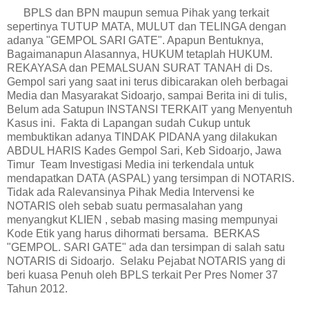
BPLS dan BPN maupun semua Pihak yang terkait
sepertinya TUTUP MATA, MULUT dan TELINGA dengan
adanya "GEMPOL SARI GATE". Apapun Bentuknya,
Bagaimanapun Alasannya, HUKUM tetaplah HUKUM.
REKAYASA dan PEMALSUAN SURAT TANAH di Ds.
Gempol sari yang saat ini terus dibicarakan oleh berbagai
Media dan Masyarakat Sidoarjo, sampai Berita ini di tulis,
Belum ada Satupun INSTANSI TERKAIT yang Menyentuh
Kasus ini. Fakta di Lapangan sudah Cukup untuk
membuktikan adanya TINDAK PIDANA yang dilakukan
ABDUL HARIS Kades Gempol Sari, Keb Sidoarjo, Jawa
Timur Team Investigasi Media ini terkendala untuk
mendapatkan DATA (ASPAL) yang tersimpan di NOTARIS.
Tidak ada Ralevansinya Pihak Media Intervensi ke
NOTARIS oleh sebab suatu permasalahan yang
menyangkut KLIEN , sebab masing masing mempunyai
Kode Etik yang harus dihormati bersama. BERKAS
"GEMPOL. SARI GATE" ada dan tersimpan di salah satu
NOTARIS di Sidoarjo. Selaku Pejabat NOTARIS yang di
beri kuasa Penuh oleh BPLS terkait Per Pres Nomer 37
Tahun 2012.