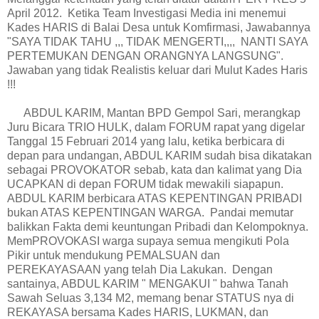
April 2012. Ketika Team Investigasi Media ini menemui
Kades HARIS di Balai Desa untuk Komfirmasi, Jawabannya
"SAYA TIDAK TAHU ,,, TIDAK MENGERTI,,,, NANTI SAYA
PERTEMUKAN DENGAN ORANGNYA LANGSUNG".
Jawaban yang tidak Realistis keluar dari Mulut Kades Haris
!!!
ABDUL KARIM, Mantan BPD Gempol Sari, merangkap
Juru Bicara TRIO HULK, dalam FORUM rapat yang digelar
Tanggal 15 Februari 2014 yang lalu, ketika berbicara di
depan para undangan, ABDUL KARIM sudah bisa dikatakan
sebagai PROVOKATOR sebab, kata dan kalimat yang Dia
UCAPKAN di depan FORUM tidak mewakili siapapun.
ABDUL KARIM berbicara ATAS KEPENTINGAN PRIBADI
bukan ATAS KEPENTINGAN WARGA. Pandai memutar
balikkan Fakta demi keuntungan Pribadi dan Kelompoknya.
MemPROVOKASI warga supaya semua mengikuti Pola
Pikir untuk mendukung PEMALSUAN dan
PEREKAYASAAN yang telah Dia Lakukan. Dengan
santainya, ABDUL KARIM " MENGAKUI " bahwa Tanah
Sawah Seluas 3,134 M2, memang benar STATUS nya di
REKAYASA bersama Kades HARIS, LUKMAN, dan