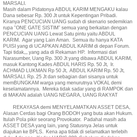
MARSALI.
Masih dalam Pidatonya ABDUL KARIM MENGAKU kalau
Dana sebesar Rp. 300 Jt untuk Kepentingan Pribadi.
Kiranya PENCUCIAN UANG sudah di skenario sedemikian
rupa "ONE GATE SISTIM" semua yang berkaitan dengan
PENCUCIAN UANG Lewat Satu pintu yaitu ABDUL
KARIM. Agar yang Lain Aman. Semua itu hanya KATA
PUISI yang di UCAPKAN ABDUL KARIM di depan Forum.
Tapi tidak,,, yang ada di Rekaman HP. Informasi dari
Narasumber, Uang Rp. 300 Jt yang dibawa ABDUL KARIM,
masuk Kantong Kades ABDUL HARIS Rp. 50 Jt, Ir.
ACHMAD LUKMAN Rp 50 Jt, ABDUL KARIM Rp. 50 Jt,
MARSALI. Rp. 25 Jt dan sebagian dari sisanya untuk
memBUNGKAM warga yang menurutnya VOKAL demi
keselamatannya. Mereka tidak sadar yang di RAMPOK dan
di MAKAN adalah UANG NEGARA, UANG RAKYAT
REKAYASA demi MENYELAMATKAN ASSET DESA,
Alasan Cerdas bagi Orang BODOH yang buta akan Hukum.
Itulah Pola pikir seorang Provokator. Padahal masih ada
ASSET DESA yang lain, yang Statusnya Jelas untuk
diajukan ke BPLS. Kena apa tidak di selamatkan terlebih