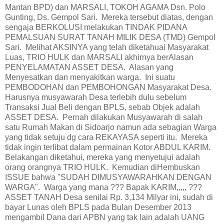
Mantan BPD) dan MARSALI, TOKOH AGAMA Dsn. Polo
Gunting, Ds. Gempol Sari. Mereka tersebut diatas, dengan
sengaja BERKOLUSI melakukan TINDAK PIDANA
PEMALSUAN SURAT TANAH MILIK DESA (TMD) Gempol
Sari. Melihat AKSINYA yang telah diketahuai Masyarakat
Luas, TRIO HULK dan MARSALI akhirnya berAlasan
PENYELAMATAN ASSET DESA. Alasan yang
Menyesatkan dan menyakitkan warga. Ini suatu
PEMBODOHAN dan PEMBOHONGAN Masyarakat Desa.
Harusnya musyawarah Desa terlebih dulu sebelum
Transaksi Jual Beli dengan BPLS, sebab Objek adalah
ASSET DESA. Pernah dilakukan Musyawarah di salah
satu Rumah Makan di Sidoarjo namun ada sebagian Warga
yang tidak setuju dg cara REKAYASA seperti itu. Mereka
tidak ingin terlibat dalam permainan Kotor ABDUL KARIM.
Belakangan diketahui, mereka yang menyetujui adalah
orang orangnya TRIO HULK. Kemudian diHembuskan
ISSUE bahwa "SUDAH DIMUSYAWARAHKAN DENGAN
WARGA". Warga yang mana ??? Bapak KARIM,,,,, ???
ASSET TANAH Desa senilai Rp. 3,134 Milyar ini, sudah di
bayar Lunas oleh BPLS pada Bulan Desember 2013
mengambil Dana dari APBN yang tak lain adalah UANG