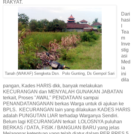
RAKYAT.
Dari
hasi
l
Tea
m
Inve
stig
asi
Med
ia
ini
Tanah (WAKAF) Sengketa Dsn. Polo Gunting, Ds Gempol Sari
dila
pangan, Kades HARIS dkk, banyak melakukan
KECURANGAN dan MENYALAH GUNAKAN JABATAN
terkait, Proses "AWAL" PENDATAAN sampai
PENANDATANGANAN berkas Warga untuk di ajukan ke
BPLS. KECURANGAN lain yang dilakukan KADES HARIS
adalah PUNGUTAN LIAR terhadap Warganya Sendiri.
Belum lagi KECURANGAN terkait LOLOSNYA puluhan
BERKAS / DATA, FISIK / BANGUAN BARU yang jelas
Melanggar ketentuan yang telah diatur dalam PER PRES 5