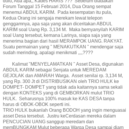
dulu, Ada apa,, Kades HARIS ??? Sebelum diadakan
Forum Tanggal 15 Februari 2014, Dua Orang sempat
menemui ABDUL KARIM. Pada kesempatan itu pula,
Kedua Orang ini sengaja merekam lewat telepon
genggamnya, apa saja yang akan diceritakan ABDUL
KARIM soal Uang Rp. 3,134 M. Maka bernyanyilah KARIM
soal Uang tersebut, kemana Larinya, siapa saja yang
menerima bagian dari hasil MERAMPOK UANG. RAKYAT.
Suatu permainan yang " MENAKUTKAN " mendengar saja
sudah merinding, apalagi menikmati ,,,,????
Kalimat "MENYELAMATKAN " Asset Desa, digunakan
ABDUL KARIM sebagai Senjata untuk MEREDAM
GEJOLAK dan AMARAH Warga. Asset senilai rp. 3,134 M,
yang Rp. 300 Jt di DISTRIBUSIKAN oleh TRIO HULK ke
DOMPET- DOMPET yang tidak ada kaitannya sama sekali
dengan KONTEKS yang di GEMBORKAN mulut TRIO
HULK. Seharusnya 100% masuk ke KAS DESA tanpa
harus di OBOK-OBOK seperti ini.
TRIO HULK bukanlah Orang BODOH yang ingin menguasai
asset Desa tersebut. Justru keCerdasan mereka dalam
PENCUCIAN UANG sanggup meredam dan
memBUNGKAM Mulut beberapa Warga Desa sampai diam