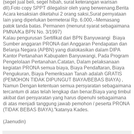
(segel jual beli, segel hibah, surat keterangan warisan
dll).Foto copy SPPT dilegalisir oleh yang berwenang.Berita
Acara kesaksian diketahui 2 orang saksi,Surat pernyataan
lain yang diperlukan bermeterai Rp. 6.000,--Memasang
patok tanda batas. Permanen (menurut syarat sebagaimana
PMNA/Ka BPN No. 3/1997)
Kalau pengurusan Sertifikat dari BPN Banyuwangi Biaya
Sumber anggaran PRONA dari Anggaran Pendapatan dan
Belanja Negara (APBN) yang dialokasikan dalam DIPA
Kantor Pertanahan Kabupaten Banyuwangi, Pada Program
Pengelolaan Pertanahan.Catatan, Dalam pelaksanaan
kegiatan PRONA semua biaya, Biaya Pendaftaran, Biaya
Pengukuran, Biaya Pemeriksaan Tanah adalah GRATIS
(PEMOHON TIDAK DIPUNGUT BIAYA/BEBAS BIAYA) ,
Namun Dengan ketentuan semua persyaratan sebagaimana
tercantum di atas telah lengkap dan benar.Biaya yang timbul
akibat dari persyaratan yang harus dipenuhi sebagaimana
di atas menjadi tanggung jawab pemohon / peserta PRONA
(TIDAK BEBAS BIAYA).”katanya Kades.
(Jaenudin)