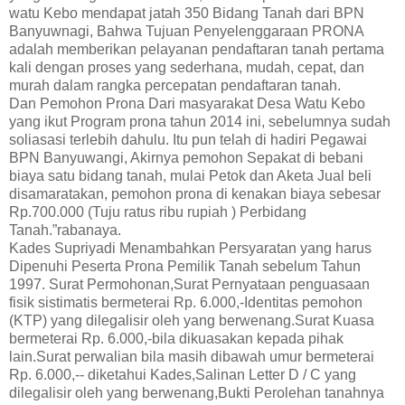
watu Kebo mendapat jatah 350 Bidang Tanah dari BPN
Banyuwnagi, Bahwa Tujuan Penyelenggaraan PRONA
adalah memberikan pelayanan pendaftaran tanah pertama
kali dengan proses yang sederhana, mudah, cepat, dan
murah dalam rangka percepatan pendaftaran tanah.
Dan Pemohon Prona Dari masyarakat Desa Watu Kebo
yang ikut Program prona tahun 2014 ini, sebelumnya sudah
soliasasi terlebih dahulu. Itu pun telah di hadiri Pegawai
BPN Banyuwangi, Akirnya pemohon Sepakat di bebani
biaya satu bidang tanah, mulai Petok dan Aketa Jual beli
disamaratakan, pemohon prona di kenakan biaya sebesar
Rp.700.000 (Tuju ratus ribu rupiah ) Perbidang
Tanah.”rabanaya.
Kades Supriyadi Menambahkan Persyaratan yang harus
Dipenuhi Peserta Prona Pemilik Tanah sebelum Tahun
1997. Surat Permohonan,Surat Pernyataan penguasaan
fisik sistimatis bermeterai Rp. 6.000,-Identitas pemohon
(KTP) yang dilegalisir oleh yang berwenang.Surat Kuasa
bermeterai Rp. 6.000,-bila dikuasakan kepada pihak
lain.Surat perwalian bila masih dibawah umur bermeterai
Rp. 6.000,-- diketahui Kades,Salinan Letter D / C yang
dilegalisir oleh yang berwenang,Bukti Perolehan tanahnya