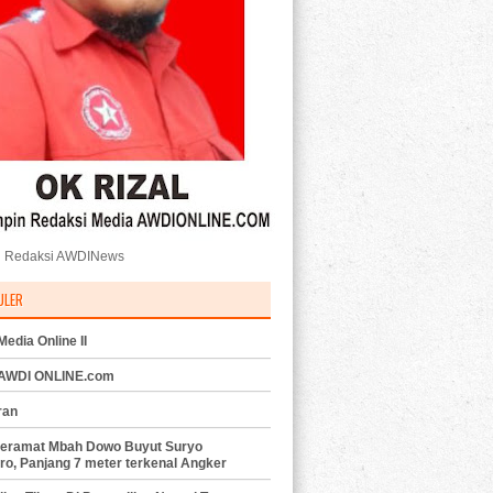
 Redaksi AWDINews
ULER
edia Online II
 AWDI ONLINE.com
ran
eramat Mbah Dowo Buyut Suryo
ro, Panjang 7 meter terkenal Angker