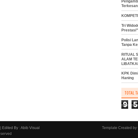
Pengambi
Terkesan
KOMPETI
Tri Wido
Prestasi”
Polisi L
Tanpa Ke
RITUAL 
ALAM TE
LIBATKA
KPK Dimi
Haning
TOTAL T
9
5
|
Edited By : Abib Visual
Template Created by
eserved