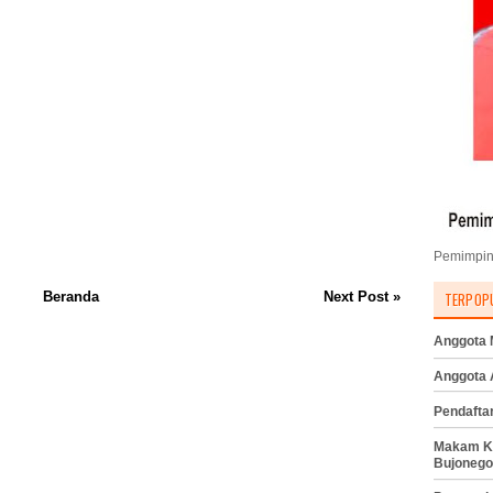
Pemimpin
TERPOP
Beranda
Next Post »
Anggota M
Anggota
Pendafta
Makam K
Bujonego