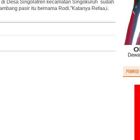
 di Desa Singolatren kecamatan Singokuruh sudah
Tambang pasir itu bernama Rodi.”Katanya Refaa,i.
PEMRED