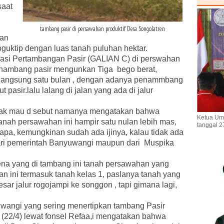
saat
tambang pasir di persawahan produktif Desa Songolatren
gan
oguktip dengan luas tanah puluhan hektar.
asi Pertambangan Pasir (GALIAN C) di perswahan
enambang pasir mengunkan Tiga bego berat,
rlangsung satu bulan , dengan adanya penammbang
 pasir.lalu lalang di jalan yang ada di jalur
tidak mau d sebut namanya mengatakan bahwa
Ketua Um
anah persawahan ini hampir satu nulan lebih mas,
tanggal 2
-apa, kemungkinan sudah ada ijinya, kalau tidak ada
 dari pemerintah Banyuwangi maupun dari Muspika
a yang di tambang ini tanah persawahan yang
n ini termasuk tanah kelas 1, paslanya tanah yang
besar jalur rogojampi ke songgon , tapi gimana lagi,
wangi yang sering menertipkan tambang Pasir
si (22/4) lewat fonsel Refaa,i mengatakan bahwa