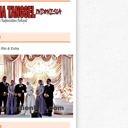
U
 Rio & Esha
I