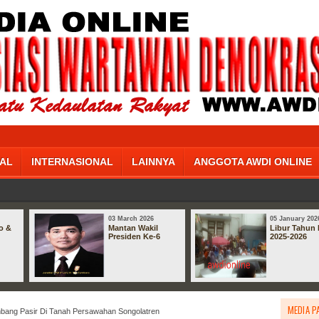
AL
INTERNASIONAL
LAINNYA
ANGGOTA AWDI ONLINE
03 March 2026
05 January 202
o &
Mantan Wakil
Libur Tahun 
Presiden Ke-6
2025-2026
MEDIA P
bang Pasir Di Tanah Persawahan Songolatren