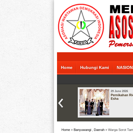
Home
Hubungi Kami
NASION
29 June 2026
Pernikahan Ri
Esha
Home
»
Banyuwangi
,
Daerah
» Warga Sorot Tam