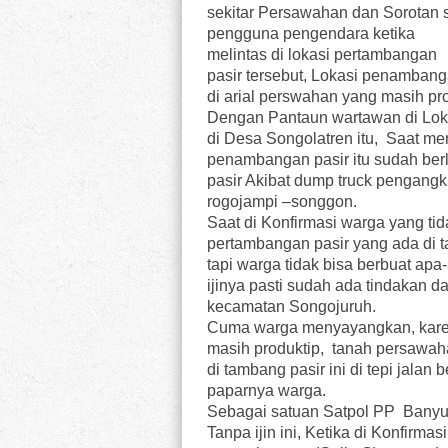
sekitar Persawahan dan Sorotan 
pengguna pengendara ketika
melintas di lokasi pertambangan
pasir tersebut, Lokasi penamban
di arial perswahan yang masih pr
Dengan Pantaun wartawan di Lok
di Desa Songolatren itu, Saat m
penambangan pasir itu sudah be
pasir Akibat dump truck pengangkut
rogojampi –songgon.
Saat di Konfirmasi warga yang 
pertambangan pasir yang ada di t
tapi warga tidak bisa berbuat apa
ijinya pasti sudah ada tindakan
kecamatan Songojuruh.
Cuma warga menyayangkan, karen
masih produktip, tanah persawaha
di tambang pasir ini di tepi jalan 
paparnya warga.
Sebagai satuan Satpol PP Banyu
Tanpa ijin ini, Ketika di Konfirma