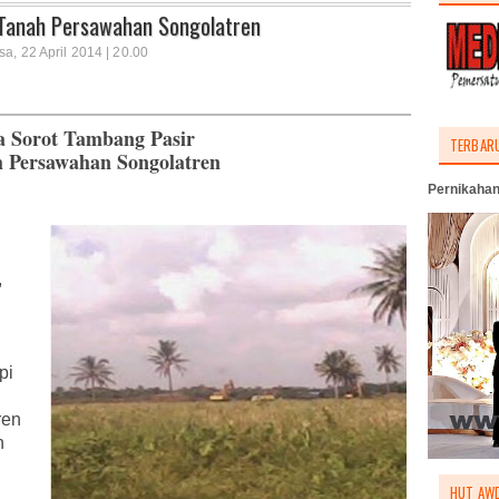
 Tanah Persawahan Songolatren
a, 22 April 2014 | 20.00
 Sorot Tambang Pasir
TERBAR
 Persawahan Songolatren
Pernikahan
,
pi
ren
n
HUT AWD