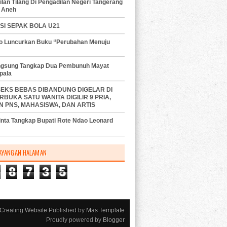
lan Tilang Di Pengadilan Negeri Tangerang
 Aneh
SI SEPAK BOLA U21
do Luncurkan Buku “Perubahan Menuju
angsung Tangkap Dua Pembunuh Mayat
pala
SEKS BEBAS DIBANDUNG DIGELAR DI
RBUKA SATU WANITA DIGILIR 9 PRIA,
N PNS, MAHASISWA, DAN ARTIS
nta Tangkap Bupati Rote Ndao Leonard
AYANGAN HALAMAN
8
7
3
5
Creating Website
Published by
Mas Template
Proudly powered by
Blogger