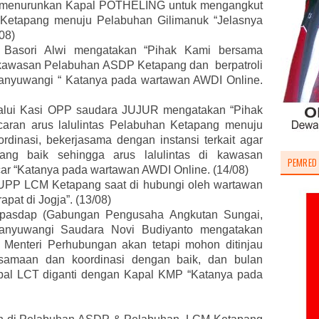
mi menurunkan Kapal POTHELING untuk mengangkut
 Ketapang menuju Pelabuhan Gilimanuk “Jelasnya
08)
 Basori Alwi mengatakan “Pihak Kami bersama
i kawasan Pelabuhan ASDP Ketapang dan berpatroli
anyuwangi “ Katanya pada wartawan AWDI Online.
lui Kasi OPP saudara JUJUR mengatakan “Pihak
aran arus lalulintas Pelabuhan Ketapang menuju
dinasi, bekerjasama dengan instansi terkait agar
yang baik sehingga arus lalulintas di kawasan
PEMRED
car “Katanya pada wartawan AWDI Online. (14/08)
PP LCM Ketapang saat di hubungi oleh wartawan
pat di Jogja”. (13/08)
apasdap (Gabungan Pengusaha Angkutan Sungai,
anyuwangi Saudara Novi Budiyanto mengatakan
n Menteri Perhubungan akan tetapi mohon ditinjau
rsamaan dan koordinasi dengan baik, dan bulan
al LCT diganti dengan Kapal KMP “Katanya pada