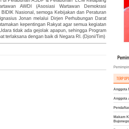
n di Pelabuhan ASDP & Pelabuhan LCM Ketapang
artawan AWDI (Asosiasi Wartawan Demokrasi
 BIDIK Nasional, semoga Kebijakan dan Peraturan
gnasius Jonan melalui Dirjen Perhubungan Darat
tamakan kepentingan Rakyat agar semua kegiatan
Udara tidak ada gejolak apapun, sehingga Program
 terlaksana dengan baik di Negara RI. (Djoni/Tim)
Pemimpin
TERPOP
Anggota M
Anggota
Pendafta
Makam K
Bujonego