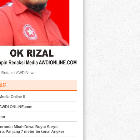
 Redaksi AWDINews
ULER
edia Online II
 AWDI ONLINE.com
ran
eramat Mbah Dowo Buyut Suryo
ro, Panjang 7 meter terkenal Angker