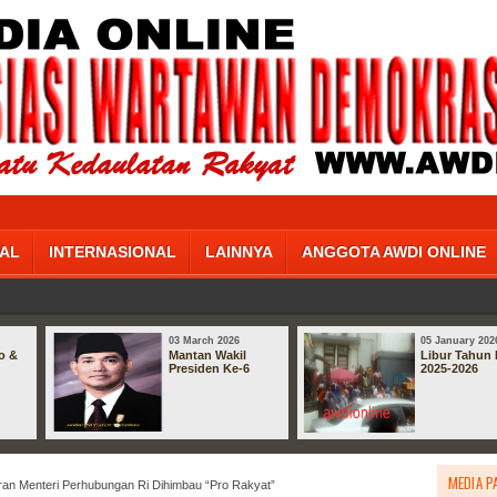
AL
INTERNASIONAL
LAINNYA
ANGGOTA AWDI ONLINE
03 March 2026
05 January 202
o &
Mantan Wakil
Libur Tahun 
Presiden Ke-6
2025-2026
MEDIA P
ran Menteri Perhubungan Ri Dihimbau “Pro Rakyat”