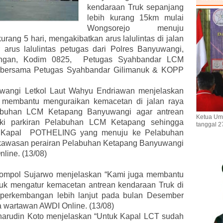
kendaraan Truk sepanjang
lebih kurang 15km mulai
Wongsorejo menuju
rang 5 hari, mengakibatkan arus lalulintas di jalan
arus lalulintas petugas dari Polres Banyuwangi,
ungan, Kodim 0825, Petugas Syahbandar LCM
bersama Petugas Syahbandar Gilimanuk & KOPP
angi Letkol Laut Wahyu Endriawan menjelaskan
 membantu menguraikan kemacetan di jalan raya
abuhan LCM Ketapang Banyuwangi agar antrean
Ketua Um
ki parkiran Pelabuhan LCM Ketapang sehingga
tanggal 2
e Kapal POTHELING yang menuju ke Pelabuhan
di kawasan perairan Pelabuhan Ketapang Banyuwangi
line. (13/08)
ompol Sujarwo menjelaskan “Kami juga membantu
uk mengatur kemacetan antrean kendaraan Truk di
perkembangan lebih lanjut pada bulan Desember
a wartawan AWDI Online. (13/08)
arudin Koto menjelaskan “Untuk Kapal LCT sudah