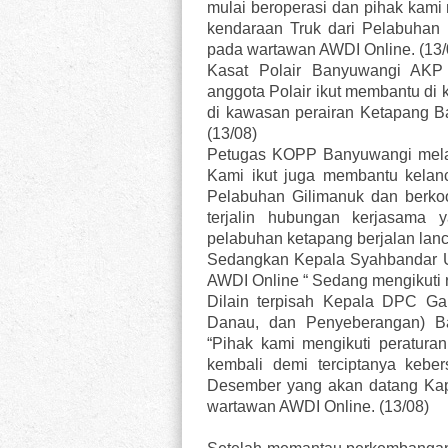
mulai beroperasi dan pihak ka
kendaraan Truk dari Pelabuhan
pada wartawan AWDI Online. (13/
Kasat Polair Banyuwangi AKP
anggota Polair ikut membantu d
di kawasan perairan Ketapang B
(13/08)
Petugas KOPP Banyuwangi mela
Kami ikut juga membantu kelanc
Pelabuhan Gilimanuk dan berkoor
terjalin hubungan kerjasama 
pelabuhan ketapang berjalan lan
Sedangkan Kepala Syahbandar U
AWDI Online “ Sedang mengikuti ra
Dilain terpisah Kepala DPC G
Danau, dan Penyeberangan) B
“Pihak kami mengikuti peratura
kembali demi terciptanya kebe
Desember yang akan datang Kap
wartawan AWDI Online. (13/08)