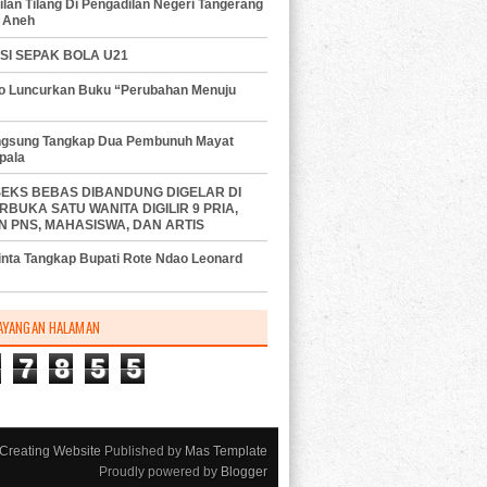
lan Tilang Di Pengadilan Negeri Tangerang
 Aneh
SI SEPAK BOLA U21
do Luncurkan Buku “Perubahan Menuju
angsung Tangkap Dua Pembunuh Mayat
pala
SEKS BEBAS DIBANDUNG DIGELAR DI
RBUKA SATU WANITA DIGILIR 9 PRIA,
N PNS, MAHASISWA, DAN ARTIS
nta Tangkap Bupati Rote Ndao Leonard
AYANGAN HALAMAN
7
8
5
5
Creating Website
Published by
Mas Template
Proudly powered by
Blogger