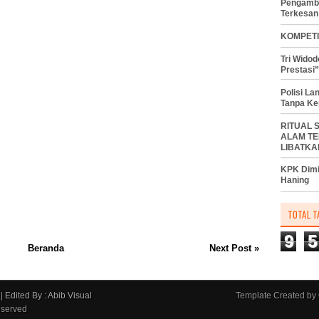
Pengambi
Terkesan
KOMPETI
Tri Wido
Prestasi”
Polisi L
Tanpa Ke
RITUAL 
ALAM TE
LIBATKA
KPK Dimi
Haning
TOTAL T
9
5
Beranda
Next Post »
|
Edited By : Abib Visual
Template Created by
eserved