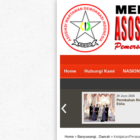
Home
Hubungi Kami
NASION
29 June 2026
Pernikahan Ri
Esha
Home
»
Banyuwangi
,
Daerah
» Kebijakan/Peratu