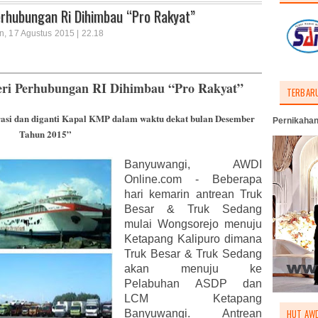
erhubungan Ri Dihimbau “Pro Rakyat”
n, 17 Agustus 2015 | 22.18
eri Perhubungan RI Dihimbau “Pro Rakyat”
TERBAR
rasi dan diganti Kapal KMP dalam waktu dekat bulan Desember
Pernikahan
Tahun 2015”
Banyuwangi, AWDI
Online.com - Beberapa
hari kemarin antrean Truk
Besar & Truk Sedang
mulai Wongsorejo menuju
Ketapang Kalipuro dimana
Truk Besar & Truk Sedang
akan menuju ke
Pelabuhan ASDP dan
LCM Ketapang
HUT AWD
Banyuwangi. Antrean