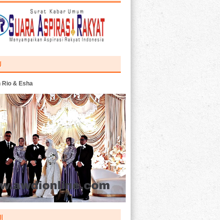
U
 Rio & Esha
I