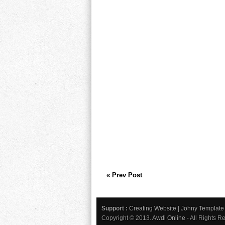
« Prev Post
Support :
Creating Website
|
Johny Template
Copyright © 2013.
Awdi Online
- All Rights R