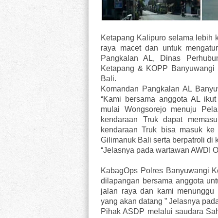
Ketapang Kalipuro selama lebih ku
raya macet dan untuk mengatur 
Pangkalan AL, Dinas Perhub
Ketapang & KOPP Banyuwangi 
Bali.
Komandan Pangkalan AL Banyuw
“Kami bersama anggota AL ikut
mulai Wongsorejo menuju Pel
kendaraan Truk dapat memasu
kendaraan Truk bisa masuk k
Gilimanuk Bali serta berpatroli 
“Jelasnya pada wartawan AWDI On
KabagOps Polres Banyuwangi K
dilapangan bersama anggota unt
jalan raya dan kami menunggu 
yang akan datang ” Jelasnya pad
Pihak ASDP melalui saudara Sah