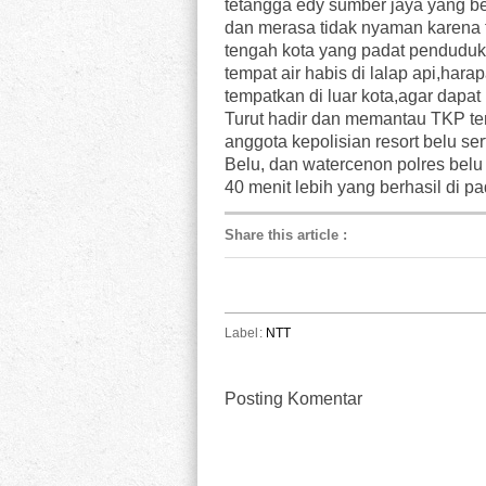
tetangga edy sumber jaya yang b
dan merasa tidak nyaman karena t
tengah kota yang padat pendudukn
tempat air habis di lalap api,har
tempatkan di luar kota,agar dap
Turut hadir dan memantau TKP ter
anggota kepolisian resort belu 
Belu, dan watercenon polres belu
40 menit lebih yang berhasil di 
Share this article
:
Label:
NTT
Posting Komentar