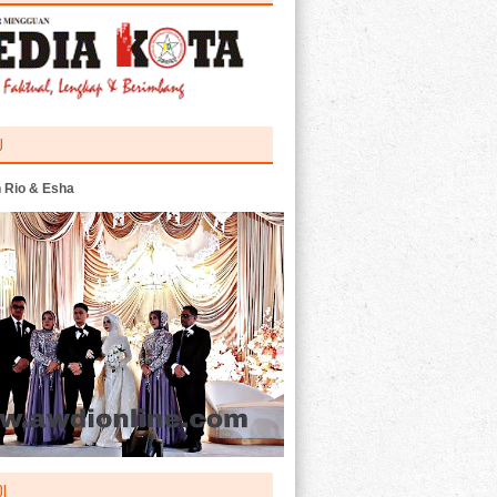
U
 Rio & Esha
I