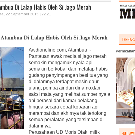
mbua Di Lalap Habis Oleh Si Jago Merah
asa, 22 September 2015 | 22.21
 Atambua Di Lalap Habis Oleh Si Jago Merah
TERBAR
Awdioneline.com, Atambua -
Pernikahan
Pantauan awak media si jago merah
semakin mengamuk nyala api
semakin berkobar dan melalap habis
gudang penyimpangan besi tua yang
di dalamnya terdapat mesin daur
ulang, pompa air dan dinamo,dari
saksi mata yang melihat sumber nyala
api berasal dari kamar belakang
hingga secara cepat kobaran api
merambat dan akhirnya tak tertolong
semua peralatan yang tersimpan di
dalamnya.
Perusahaan UD Moris Diak, milik
HUT AWD