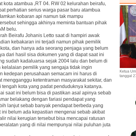
sat kota atambua ,RT 04. RW 02 kelurahan beirafu,
t perhatian serius warga pasar baru atambua
damkan kobaran api namun tak mampu
tersebut sehingga akhinya meminta bantuan pihak
M belu.
rah Beirafu Johanis Letto saat di hampiri awak
an kebakaran ini terjadi namun pihak pemilik
r kota, dan hanya ada seorang penjaga yang belum
a dari hasil sisa dokumen yang di dapat saat ini
ng sudah kadaluarsa sejak 2004 lalu dan belum di
 kelalaian pemilik yang sengaja tidak ingin
Ketua Um
an kedepan perusahaan semacam ini harus di
tanggal 2
at mengganggu ketentraman masyarakat sekitar, dan
di tengah kota yang padat penduduknya katanya.
 saat ini belum bisa di pastikan asal apinya sebab
kamar belakang dengan fariasi pendapat yang
lebih lanjut sebab banyak pendapat berbeda yang
 ini belum ada kepastian mengenai sebab akibat
lir nilai kerugian tersebut bisa mencapai ratusan
eralatan yang di nilai mempunyai nilai puluhan juta