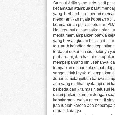
Samsul Arifin yang terletak di pu
kecamatan atambua barat mendapa
yang berhamburan berlari mema
menghentikan nyala kobaran api 
keamananan polres belu dan PDA
Hal tersebut di sampaikan oleh Lu
media menyampaikan bahwa kejadi
yang bersangkutan berada di lua
tau arah kejadian dan kepastianny
terdapat dokumen siup situnya ya
perbaharui, dan hal ini merupakan
memperpanjang ijin usahanya, d
tempatkan di luar kota sebab dap
sangat tidak layak di tempatkan 
Johanis melanjutkan bahwa sampai
ada yang melihat nyala api dari 
berbeda dan kita masih telusuri 
disampaikan, sampai dengan saat
kebakaran tersebut namun di sinya
juta rupiah karena ada beberapa p
rupiah, katanya.