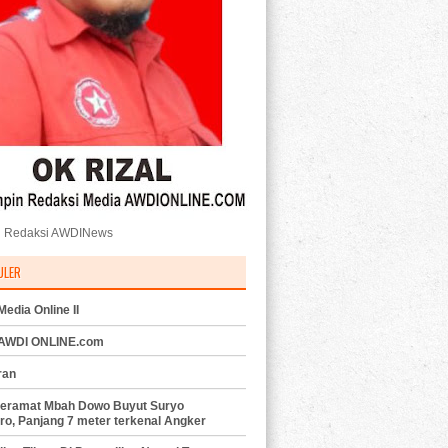
 Redaksi AWDINews
ULER
edia Online II
 AWDI ONLINE.com
ran
eramat Mbah Dowo Buyut Suryo
ro, Panjang 7 meter terkenal Angker