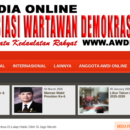
AL
INTERNASIONAL
LAINNYA
ANGGOTA AWDI ONLINE
03 March 2026
05 January 202
o &
Mantan Wakil
Libur Tahun 
Presiden Ke-6
2025-2026
MEDIA P
bua Di Lalap Habis Oleh Si Jago Merah