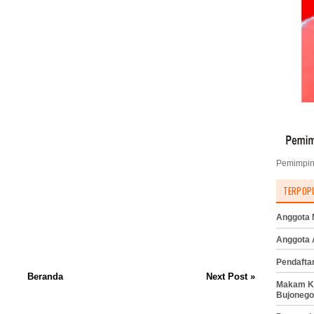
Pemimpin
TERPOP
Anggota M
Anggota
Pendafta
Beranda
Next Post »
Makam K
Bujonego