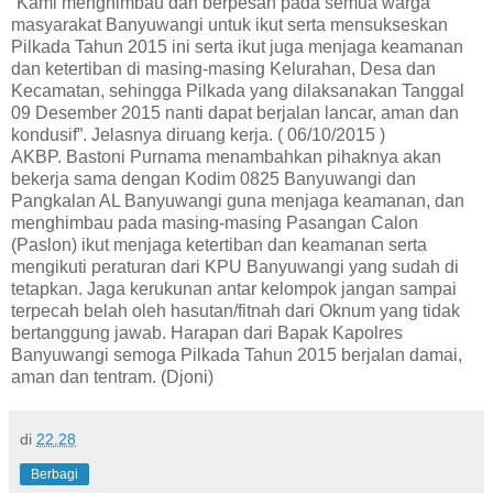
“Kami menghimbau dan berpesan pada semua warga
masyarakat Banyuwangi untuk ikut serta mensukseskan
Pilkada Tahun 2015 ini serta ikut juga menjaga keamanan
dan ketertiban di masing-masing Kelurahan, Desa dan
Kecamatan, sehingga Pilkada yang dilaksanakan Tanggal
09 Desember 2015 nanti dapat berjalan lancar, aman dan
kondusif”. Jelasnya diruang kerja. ( 06/10/2015 )
AKBP. Bastoni Purnama menambahkan pihaknya akan
bekerja sama dengan Kodim 0825 Banyuwangi dan
Pangkalan AL Banyuwangi guna menjaga keamanan, dan
menghimbau pada masing-masing Pasangan Calon
(Paslon) ikut menjaga ketertiban dan keamanan serta
mengikuti peraturan dari KPU Banyuwangi yang sudah di
tetapkan. Jaga kerukunan antar kelompok jangan sampai
terpecah belah oleh hasutan/fitnah dari Oknum yang tidak
bertanggung jawab. Harapan dari Bapak Kapolres
Banyuwangi semoga Pilkada Tahun 2015 berjalan damai,
aman dan tentram. (Djoni)
di
22.28
Berbagi