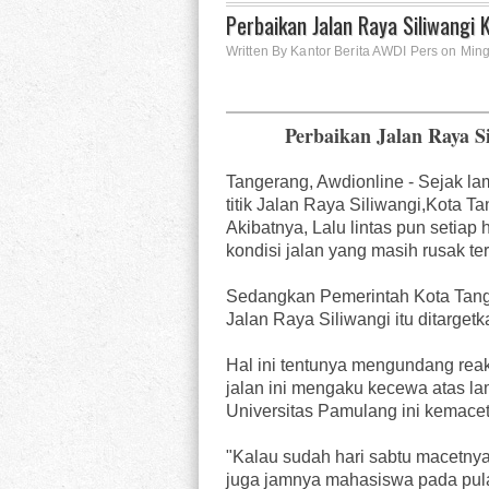
Perbaikan Jalan Raya Siliwangi
Written By Kantor Berita AWDI Pers on Ming
Perbaikan Jalan Raya S
Tangerang, Awdionline - Sejak la
titik Jalan Raya Siliwangi,Kota Ta
Akibatnya, Lalu lintas pun setia
kondisi jalan yang masih rusak te
Sedangkan Pemerintah Kota Tang
Jalan Raya Siliwangi itu ditarge
Hal ini tentunya mengundang reak
jalan ini mengaku kecewa atas la
Universitas Pamulang ini kemaceta
"Kalau sudah hari sabtu macetnya 
juga jamnya mahasiswa pada pula