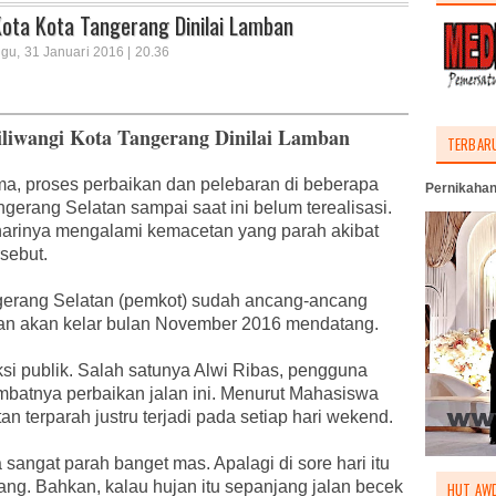
 Kota Kota Tangerang Dinilai Lamban
gu, 31 Januari 2016 | 20.36
iliwangi Kota Tangerang Dinilai Lamban
TERBAR
ma, proses perbaikan dan pelebaran di beberapa
Pernikahan
ngerang Selatan sampai saat ini belum terealisasi.
p harinya mengalami kemacetan yang parah akibat
rsebut.
erang Selatan (pemkot) sudah ancang-ancang
tkan akan kelar bulan November 2016 mendatang.
si publik. Salah satunya Alwi Ribas, pengguna
mbatnya perbaikan jalan ini. Menurut Mahasiswa
n terparah justru terjadi pada setiap hari wekend.
sangat parah banget mas. Apalagi di sore hari itu
ng. Bahkan, kalau hujan itu sepanjang jalan becek
HUT AWD