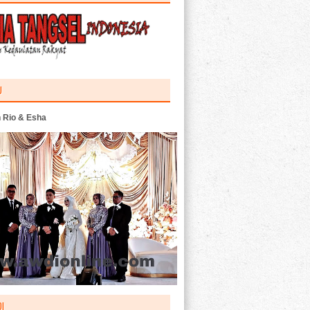
U
 Rio & Esha
I