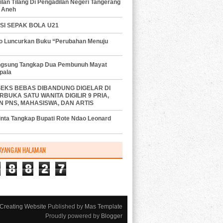
lan Tilang Di Pengadilan Negeri Tangerang
 Aneh
SI SEPAK BOLA U21
do Luncurkan Buku “Perubahan Menuju
angsung Tangkap Dua Pembunuh Mayat
pala
SEKS BEBAS DIBANDUNG DIGELAR DI
RBUKA SATU WANITA DIGILIR 9 PRIA,
N PNS, MAHASISWA, DAN ARTIS
nta Tangkap Bupati Rote Ndao Leonard
AYANGAN HALAMAN
8
8
2
7
Creating Website
Published by
Mas Template
Proudly powered by
Blogger