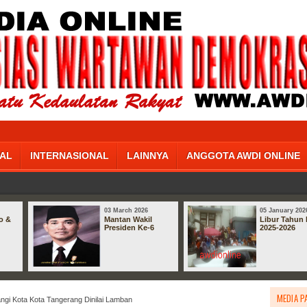
AL
INTERNASIONAL
LAINNYA
ANGGOTA AWDI ONLINE
03 March 2026
05 January 202
o &
Mantan Wakil
Libur Tahun 
Presiden Ke-6
2025-2026
MEDIA P
ngi Kota Kota Tangerang Dinilai Lamban