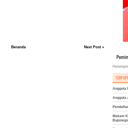
Beranda
Next Post »
Pemimpin
TERPOP
Anggota M
Anggota
Pendafta
Makam K
Bujonego