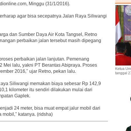
dionline.com, Minggu (31/1/2016).
a berharap agar bisa secepatnya Jalan Raya Siliwangi
rga dan Sumber Daya Air Kota Tangsel, Retno
angan perbaikan jalan tersebut masih dipegang
roses perbaikan jalan lanjutan. Pemenang
2 Mei lalu, yakni PT Berantas Abipraya. Proses
Ketua Um
ember 2016," ujar Retno, pekan lalu.
tanggal 2
Raya Siliwangi memakan biaya sebesar Rp 142,9
0,1 kilometer itu sendiri dilakukan mulai dari
patan Gaplek.
njadi 24 meter, bisa muat empat jalur mobil dari
mobil," katanya. (ridsha)