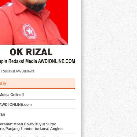
 Redaksi AWDINews
ULER
edia Online II
 AWDI ONLINE.com
ran
eramat Mbah Dowo Buyut Suryo
ro, Panjang 7 meter terkenal Angker