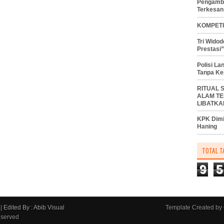
Pengambi
Terkesan
KOMPETI
Tri Wido
Prestasi”
Polisi L
Tanpa Ke
RITUAL 
ALAM TE
LIBATKA
KPK Dimi
Haning
TOTAL T
9
5
|
Edited By : Abib Visual
Template Created by
eserved