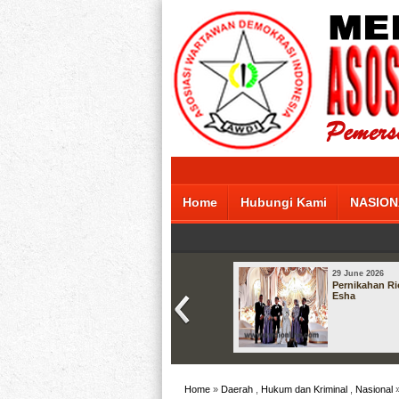
Home
Hubungi Kami
NASION
29 June 2026
Pernikahan Ri
Esha
Home
»
Daerah
,
Hukum dan Kriminal
,
Nasional
»