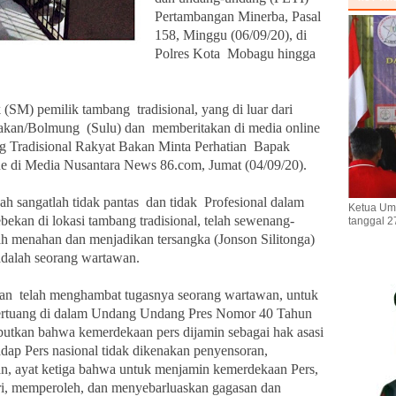
Pertambangan Minerba, Pasal
158, Minggu (06/09/20), di
Polres Kota Mobagu hingga
 (SM) pemilik tambang tradisional, yang di luar dari
an/Bolmung (Sulu) dan memberitakan di media online
ng Tradisional Rakyat Bakan Minta Perhatian Bapak
line di Media Nusantara News 86.com, Jumat (04/09/20).
h sangatlah tidak pantas dan tidak Profesional dalam
Ketua Um
bekan di lokasi tambang tradisional, telah sewenang-
tanggal 2
ah menahan dan menjadikan tersangka (Jonson Silitonga)
adalah seorang wartawan.
dan telah menghambat tugasnya seorang wartawan, untuk
tertuang di dalam Undang Undang Pres Nomor 40 Tahun
sebutkan bahwa kemerdekaan pers dijamin sebagai hak asasi
dap Pers nasional tidak dikenakan penyensoran,
an, ayat ketiga bahwa untuk menjamin kemerdekaan Pers,
i, memperoleh, dan menyebarluaskan gagasan dan