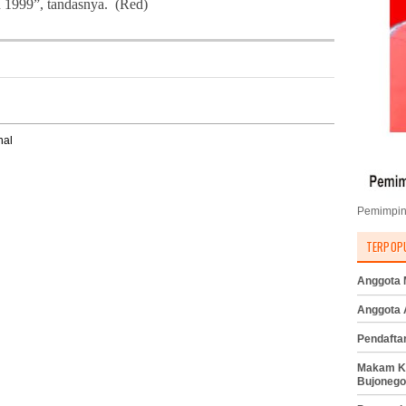
1999”, tandasnya. (Red)
nal
Pemimpin
TERPOP
Anggota M
Anggota
Pendafta
Makam K
Bujonego