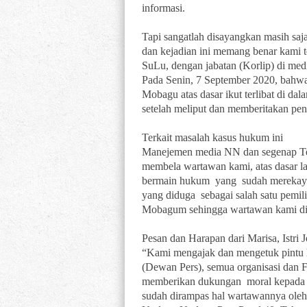
informasi.
Tapi sangatlah disayangkan masih saja
dan kejadian ini memang benar kami t
SuLu, dengan jabatan (Korlip) di me
Pada Senin, 7 September 2020, bahwa
Mobagu atas dasar ikut terlibat di d
setelah meliput dan memberitakan pe
Terkait masalah kasus hukum ini
Manejemen media NN dan segenap T
membela wartawan kami, atas dasar l
bermain hukum yang sudah merekaya
yang diduga sebagai salah satu pemil
Mobagum sehingga wartawan kami di
Pesan dan Harapan dari Marisa, Istri J
“Kami mengajak dan mengetuk pintu ha
(Dewan Pers), semua organisasi dan
memberikan dukungan moral kepada r
sudah dirampas hal wartawannya ole