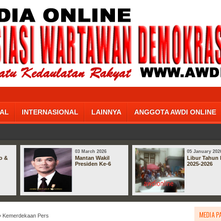
AL
INTERNASIONAL
LAINNYA
ANGGOTA AWDI ONLINE
03 March 2026
05 January 202
o &
Mantan Wakil
Libur Tahun 
Presiden Ke-6
2025-2026
MEDIA P
 Kemerdekaan Pers