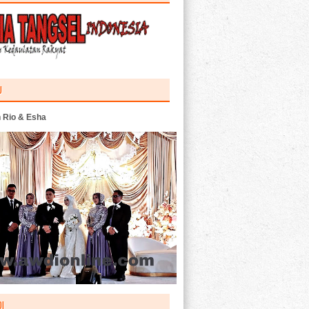
U
 Rio & Esha
I