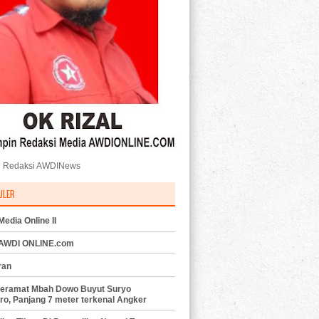
 Redaksi AWDINews
ULER
edia Online II
 AWDI ONLINE.com
ran
eramat Mbah Dowo Buyut Suryo
ro, Panjang 7 meter terkenal Angker