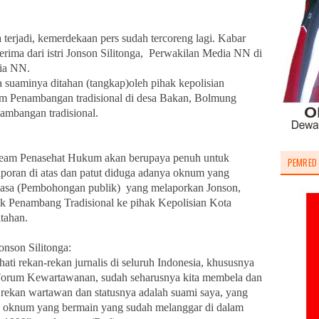
 terjadi, kemerdekaan pers sudah tercoreng lagi. Kabar
erima dari istri Jonson Silitonga, Perwakilan Media NN di
dia NN.
 suaminya ditahan (tangkap)oleh pihak kepolisian
alam Penambangan tradisional di desa Bakan, Bolmung
nambangan tradisional.
eam Penasehat Hukum akan berupaya penuh untuk
PEMRED
aporan di atas dan patut diduga adanya oknum yang
sa (Pembohongan publik) yang melaporkan Jonson,
ik Penambang Tradisional ke pihak Kepolisian Kota
tahan.
onson Silitonga:
ti rekan-rekan jurnalis di seluruh Indonesia, khususnya
 Forum Kewartawanan, sudah seharusnya kita membela dan
ekan wartawan dan statusnya adalah suami saya, yang
h oknum yang bermain yang sudah melanggar di dalam