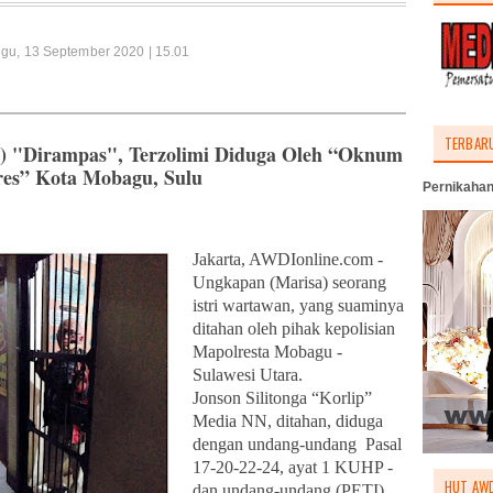
ggu, 13 September 2020 | 15.01
TERBAR
) "Dirampas", Terzolimi Diduga Oleh “Oknum
es” Kota Mobagu, Sulu
Pernikahan
Jakarta, AWDIonline.com -
Ungkapan (Marisa) seorang
istri wartawan, yang suaminya
ditahan oleh pihak kepolisian
Mapolresta Mobagu -
Sulawesi Utara.
Jonson Silitonga “Korlip”
Media NN, ditahan, diduga
dengan undang-undang Pasal
17-20-22-24, ayat 1 KUHP -
HUT AWD
dan undang-undang (PETI)