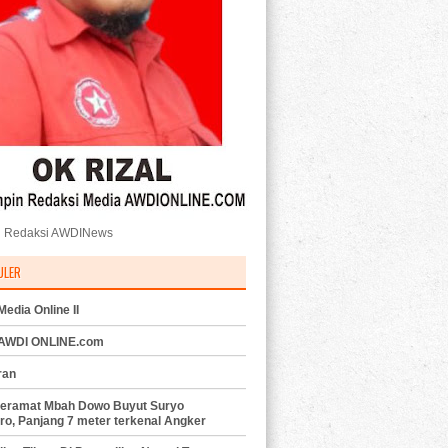
 Redaksi AWDINews
ULER
edia Online II
 AWDI ONLINE.com
ran
eramat Mbah Dowo Buyut Suryo
ro, Panjang 7 meter terkenal Angker