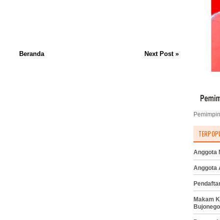
Beranda
Next Post »
Pemimpin
TERPOP
Anggota M
Anggota
Pendafta
Makam K
Bujonego