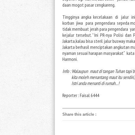
daan mogot pasar cengkareng.
Tingginya angka kecelakaan di jalur in
korban jiwa para pengendara sepeda mo
tidak membuat jerah para pengendara ya
kejalur tersebut. ” Ini PR-nya Polisi dan
Jakarta,kalau bisa steril jalur busway ma
Jakarta berhasil menciptakan angkutan m
nyaman sesuai harapan masyarakat“ kata
Harmoni.
Info : Walaupun maut di tangan Tuhan tapi b
kita moleh menantang maut itu sendiri, 
Istri anda menanti di rumah...!
Reporter : Faisal 6444
Share this article
: