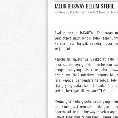
JALUR BUSWAY BELUM STERIL
Written By Kantor Berita AWDI Pers on Rab
Awdionline.com, JAKARTA - Kendaraan 
yang punya jalur sendiri tidak sepenuhny
Karena masih banyak sepeda motor 
ke jalur ini.
Kepolisian khususnya Direktorat lalu
jaya sudah sering kali memberikan sa
pengendara yang masuk ke jalur busw
patuh jaya 2012 misalnya, namun bel
jera kepada pengendara tersebut. “ lebi
tilang yang sudah kami keluarkan “ kata po
sedang bertugas dikawasan KTL Grogol.
Memang terkadang polisi sediri yang mem
untuk mengurai kemacetan dengan men
agar masuk ke jalur busway tersebut agar 
Seperti Pagi hari ini, dari senin - jumat. Y