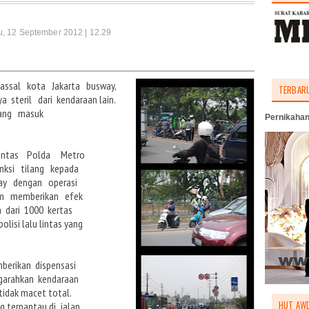
u, 12 September 2012 | 12.29
massal kota Jakarta busway,
TERBAR
a steril dari kendaraan lain.
yang masuk
Pernikahan
 lintas Polda Metro
nksi tilang kepada
ay dengan operasi
um memberikan efek
h dari 1000 kertas
lisi lalu lintas yang
berikan dispensasi
garahkan kendaraan
tidak macet total.
HUT AWD
ang terpantau di jalan