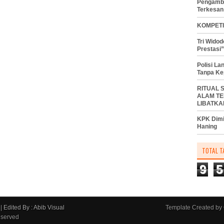
Pengambi
Terkesan
KOMPETI
Tri Wido
Prestasi”
Polisi L
Tanpa Ke
RITUAL 
ALAM TE
LIBATKA
KPK Dimi
Haning
TOTAL T
9
5
|
Edited By : Abib Visual
Template Created by
eserved