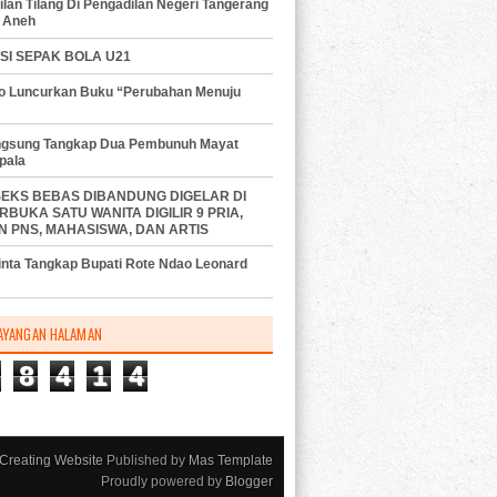
lan Tilang Di Pengadilan Negeri Tangerang
 Aneh
SI SEPAK BOLA U21
do Luncurkan Buku “Perubahan Menuju
angsung Tangkap Dua Pembunuh Mayat
pala
SEKS BEBAS DIBANDUNG DIGELAR DI
RBUKA SATU WANITA DIGILIR 9 PRIA,
N PNS, MAHASISWA, DAN ARTIS
nta Tangkap Bupati Rote Ndao Leonard
AYANGAN HALAMAN
8
4
1
4
Creating Website
Published by
Mas Template
Proudly powered by
Blogger