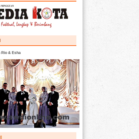
U
 Rio & Esha
I