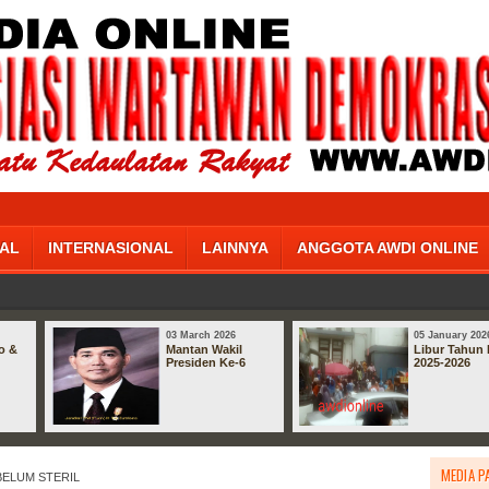
AL
INTERNASIONAL
LAINNYA
ANGGOTA AWDI ONLINE
03 March 2026
05 January 202
o &
Mantan Wakil
Libur Tahun 
Presiden Ke-6
2025-2026
MEDIA P
BELUM STERIL