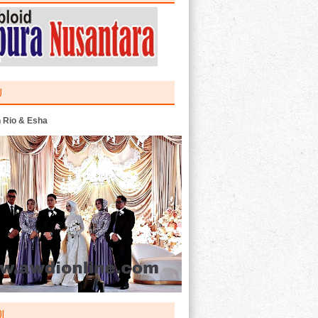
U
 Rio & Esha
I