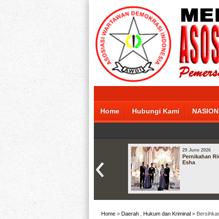
Home
Hubungi Kami
NASION
29 June 2026
Pernikahan Ri
Esha
Home
»
Daerah
,
Hukum dan Kriminal
» Bersihka