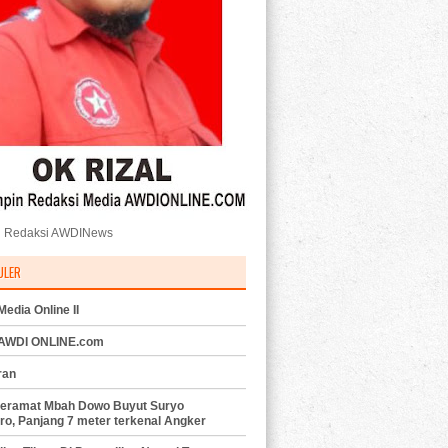
 Redaksi AWDINews
ULER
edia Online II
 AWDI ONLINE.com
ran
eramat Mbah Dowo Buyut Suryo
ro, Panjang 7 meter terkenal Angker