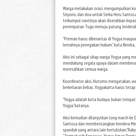
Warga melakukan orasi, mengumpulkan koi
Sriyono, dan doa untuk Serka Heru Santo
terkumpul nantinya akan diserahkan kepad
perempatan Tugu menuju patung Jenderal
"Preman harus diberantas di Yogya maupun
lemahnya penegakan hukum," kata Rendra,
Aksi ini sebagai sikap warga Yogya yang 
mendukung segala upaya dalam memberant
meresahkan semua warga.
Koordinator aksi, Hutomo mengatakan, wa
berkeliaran bebas. Yogyakarta harus teta
"Yogya adalah kota budaya, bukan tempat
Yogya,"katanya.
Aksi kemudian dilanjutkan long march ke
Santosa dan membentangkan bendera Mera
spanduk yang antara lain bertuliskan,"R
"Terimakasih Kopassus, Yogya Aman Preman