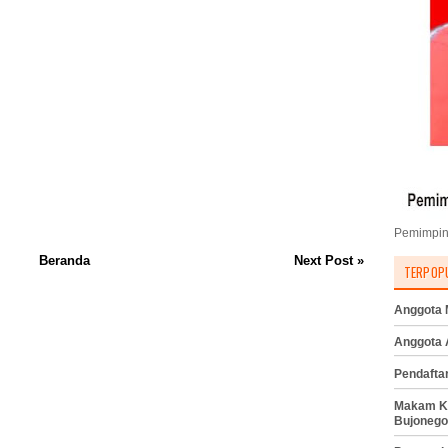
Pemimpin
Beranda
Next Post »
TERPOP
Anggota M
Anggota
Pendafta
Makam K
Bujonego