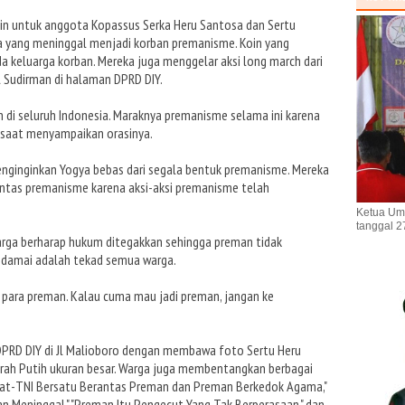
n untuk anggota Kopassus Serka Heru Santosa dan Sertu
sa yang meninggal menjadi korban premanisme. Koin yang
a keluarga korban. Mereka juga menggelar aksi long march dari
 Sudirman di halaman DPRD DIY.
 di seluruh Indonesia. Maraknya premanisme selama ini karena
 saat menyampaikan orasinya.
menginginkan Yogya bebas dari segala bentuk premanisme. Mereka
as premanisme karena aksi-aksi premanisme telah
Ketua Um
tanggal 2
rga berharap hukum ditegakkan sehingga preman tidak
p damai adalah tekad semua warga.
 para preman. Kalau cuma mau jadi preman, jangan ke
 DPRD DIY di Jl Malioboro dengan membawa foto Sertu Heru
h Putih ukuran besar. Warga juga membentangkan berbagai
akyat-TNI Bersatu Berantas Preman dan Preman Berkedok Agama,"
 Meninggal," "Preman Itu Pengecut Yang Tak Berperasaan," dan