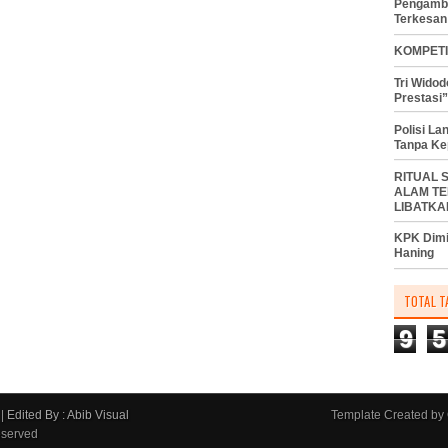
Pengambi
Terkesan
KOMPETI
Tri Wido
Prestasi”
Polisi L
Tanpa Ke
RITUAL 
ALAM TE
LIBATKA
KPK Dimi
Haning
TOTAL T
9
5
|
Edited By : Abib Visual
Template Created by
eserved