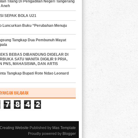
lan Tilang Di Pengadilan Negeri Tangerang
 Aneh
SI SEPAK BOLA U21
do Luncurkan Buku “Perubahan Menuju
angsung Tangkap Dua Pembunuh Mayat
pala
SEKS BEBAS DIBANDUNG DIGELAR DI
RBUKA SATU WANITA DIGILIR 9 PRIA,
N PNS, MAHASISWA, DAN ARTIS
nta Tangkap Bupati Rote Ndao Leonard
AYANGAN HALAMAN
7
8
4
2
Creating Website
Published by
Mas Template
Proudly powered by
Blogger