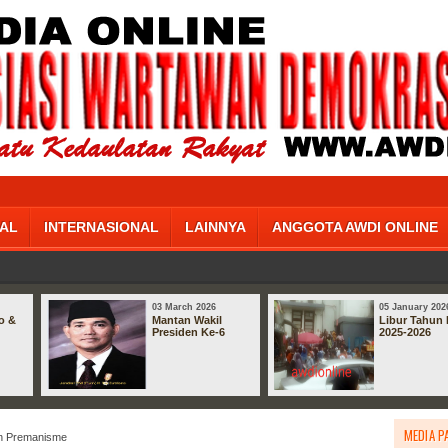
AL
INTERNASIONAL
LAINNYA
ANGGOTA AWDI ONLINE
03 March 2026
05 January 202
o &
Mantan Wakil
Libur Tahun 
Presiden Ke-6
2025-2026
MEDIA P
n Premanisme