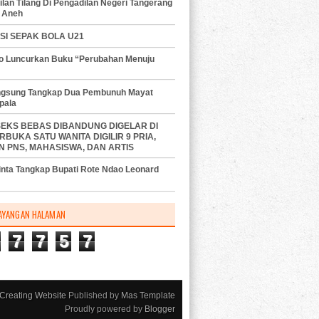
lan Tilang Di Pengadilan Negeri Tangerang
 Aneh
SI SEPAK BOLA U21
do Luncurkan Buku “Perubahan Menuju
angsung Tangkap Dua Pembunuh Mayat
pala
SEKS BEBAS DIBANDUNG DIGELAR DI
RBUKA SATU WANITA DIGILIR 9 PRIA,
N PNS, MAHASISWA, DAN ARTIS
nta Tangkap Bupati Rote Ndao Leonard
AYANGAN HALAMAN
7
7
5
7
Creating Website
Published by
Mas Template
Proudly powered by
Blogger