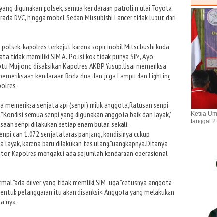
yang digunakan polsek, semua kendaraan patroli,mulai Toyota
trada DVC, hingga mobel Sedan Mitsubishi Lancer tidak luput dari
polsek, kapolres terkejut karena sopir mobil Mitsubushi kuda
ata tidak memiliki SIM A.”Polisi kok tidak punya SIM, Ayo
ptu Mujiono disaksikan Kapolres AKBP Yusup.Usai memeriksa
 pemeriksaan kendaraan Roda dua.dan juga Lampu dan Lighting
polres.
a memeriksa senjata api (senpi) milik anggota,Ratusan senpi
i.”Kondisi semua senpi yang digunakan anggota baik dan layak,”
Ketua Um
tanggal 2
saan senpi dilakukan setiap enam bulan sekali.
npi dan 1.072 senjata laras panjang, kondisinya cukup
 layak, karena baru dilakukan tes ulang,”uangkapnya.Ditanya
tor, Kapolres mengakui ada sejumlah kendaraan operasional
rmal.”ada driver yang tidak memliki SIM juga,”cetusnya anggota
bentuk pelanggaran itu akan disanksi< Anggota yang melakukan
ta nya.