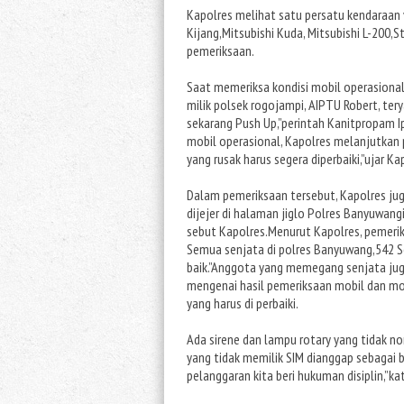
Kapolres melihat satu persatu kendaraan 
Kijang,Mitsubishi Kuda, Mitsubishi L-200,S
pemeriksaan.
Saat memeriksa kondisi mobil operasional 
milik polsek rogojampi, AIPTU Robert, tery
sekarang Push Up,”perintah Kanitpropam I
mobil operasional, Kapolres melanjutkan
yang rusak harus segera diperbaiki,”ujar Ka
Dalam pemeriksaan tersebut, Kapolres jug
dijejer di halaman jiglo Polres Banyuwang
sebut Kapolres.Menurut Kapolres, pemerik
Semua senjata di polres Banyuwang,542 Se
baik.”Anggota yang memegang senjata juga
mengenai hasil pemeriksaan mobil dan mo
yang harus di perbaiki.
Ada sirene dan lampu rotary yang tidak no
yang tidak memilik SIM dianggap sebagai 
pelanggaran kita beri hukuman disiplin,”ka