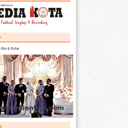
U
 Rio & Esha
I