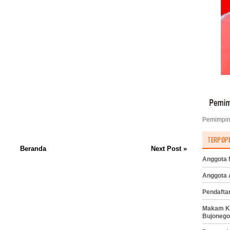
Pemimpin
TERPOP
Beranda
Next Post »
Anggota M
Anggota
Pendafta
Makam K
Bujonego