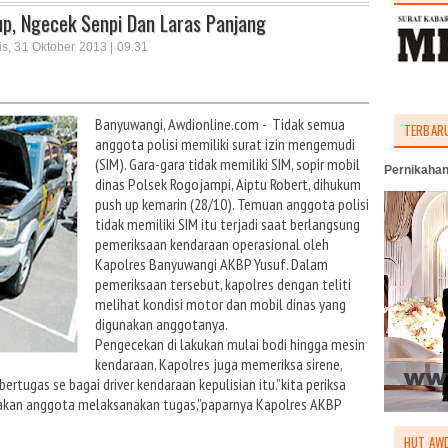
p, Ngecek Senpi Dan Laras Panjang
s, 31 Oktober 2013 | 09.31
Banyuwangi, Awdionline.com - Tidak semua
TERBAR
anggota polisi memiliki surat izin mengemudi
(SIM). Gara-gara tidak memiliki SIM, sopir mobil
Pernikahan
dinas Polsek Rogojampi, Aiptu Robert, dihukum
push up kemarin (28/10). Temuan anggota polisi
tidak memiliki SIM itu terjadi saat berlangsung
pemeriksaan kendaraan operasional oleh
Kapolres Banyuwangi AKBP Yusuf. Dalam
pemeriksaan tersebut, kapolres dengan teliti
melihat kondisi motor dan mobil dinas yang
digunakan anggotanya.
Pengecekan di lakukan mulai bodi hingga mesin
kendaraan, Kapolres juga memeriksa sirene,
rtugas se bagai driver kendaraan kepulisian itu.”kita periksa
nakan anggota melaksanakan tugas,”paparnya Kapolres AKBP
HUT AWD