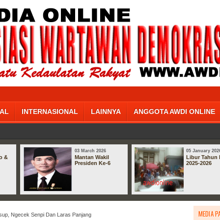
AL
INTERNASIONAL
LAINNYA
ANGGOTA AWDI ONLINE
03 March 2026
05 January 202
o &
Mantan Wakil
Libur Tahun 
Presiden Ke-6
2025-2026
MEDIA P
sup, Ngecek Senpi Dan Laras Panjang