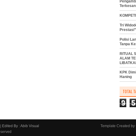
Pengambi
Terkesan
KOMPETI
Tri Wido
Prestasi”
Polisi L
Tanpa Ke
RITUAL 
ALAM TE
LIBATKA
KPK Dimi
Haning
TOTAL T
9
5
|
Edited By : Abib Visual
Template Created by
eserved