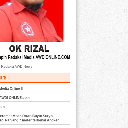
 Redaksi AWDINews
ULER
edia Online II
 AWDI ONLINE.com
ran
eramat Mbah Dowo Buyut Suryo
ro, Panjang 7 meter terkenal Angker