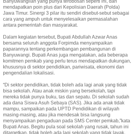
Banyuwangilah yang punya terobosan seperti ini, dan
mendapatkan poin plus dari Kepolisian Daerah (Polda)
Jawa Timur. Sinergi 3 pilar itu sendiri disebut-sebut sebagai
cara yang ampuh untuk menyelesaikan permasalahan
antara pemerintah dan masyarakat.
Dalam kegiatan tersebut, Bupati Abdullah Azwar Anas
bersama seluruh anggota Forpimda menyampaikan
paparannya tentang perkembangan pembangunan di
Banyuwangi. Bupati Anas juga mengatakan, ada beberapa
komitmen pemkab yang perlu terus mendapatkan dukungan,
khususnya di sektor pendidikan, pariwisata, ekonomi dan
pengendalian lokalisasi.
“Di sektor pendidikan, tidak boleh ada lagi anak yang tidak
bisa sekolah. Atau anak miskin yang bersekolah, tapi
mereka tidak punya buku, tas dan sepatu. Di sekolah sudah
ada dana Siswa Asuh Sebaya (SAS). Jika ada anak tidak
mampu, sampaikan pada UPTD Pendidikan di wilayah
masing-masing, atau jika mendesak bisa langsung
menyampaikan pengaduan pada SMS Center pemkab,”kata
Bupati Anas. Begitu pula soal sekolah yang rusak, tahun ini
ditargetkan, tidak boleh ada lagi sekolah yang tidak layak.