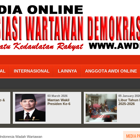
AL
INTERNASIONAL
LAINNYA
ANGGOTA AWDI ONLINE
03 March 2026
05 January 202
o &
Mantan Wakil
Libur Tahun 
Presiden Ke-6
2025-2026
MEDIA P
 Indonesia Wadah Wartawan