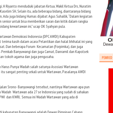
 H Riyanto menduduki jabatan Ketua, Wakil Ketua Drs, Nuratim
aselim SH, Selain itu, ada beberapa bidang, diantaranya bidang
 Ada juga bidang Humas dijabat Agus Suhailik, “Dalam kegiatan
n senior untuk bisa memberikan saran dan kritik dalam rangka
idang kewartawan ini,” ucap OK Syahyan pula.
artawan Demokrasi Indonesia (DPC AWDI) Kabupaten
terima kasih dalam acara Pelantikan dan halal bhihalal ini yang
sat. Dan beberapa Forum Kecamatan (Forpimka), dan juga
s Pemkab Banyuwangi dan juga Camat, Danramil dan Kapolsek
dan tokoh agama dan juga pengusaha.
PEMRED
Harus Punya Wadah salah satunya Asosiasi Wartawan
 itu sangat penting sekali untuk Wartawan, Pasalanya AWDI
jalan Srono- Banyuwangi tersebut, nantinya Wartawan apa pun
a Wadah Wartawan ada 27 se Indonesia yang sudah di sahakan
, PWI dan KWRI, Semua ini Wadah Wartawan yang ada di
di kabupaten Banyuwangi adalah Dewan Pimpinan Cabang