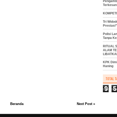
Pengambi
Terkesan
KOMPETI
Tri Wido
Prestasi”
Polisi L
Tanpa Ke
RITUAL 
ALAM TE
LIBATKA
KPK Dimi
Haning
TOTAL T
9
5
Beranda
Next Post »