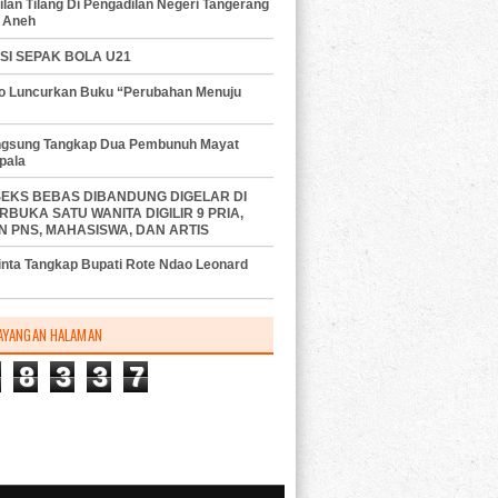
lan Tilang Di Pengadilan Negeri Tangerang
 Aneh
SI SEPAK BOLA U21
do Luncurkan Buku “Perubahan Menuju
angsung Tangkap Dua Pembunuh Mayat
pala
SEKS BEBAS DIBANDUNG DIGELAR DI
RBUKA SATU WANITA DIGILIR 9 PRIA,
N PNS, MAHASISWA, DAN ARTIS
nta Tangkap Bupati Rote Ndao Leonard
AYANGAN HALAMAN
8
3
3
7