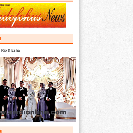
U
 Rio & Esha
I