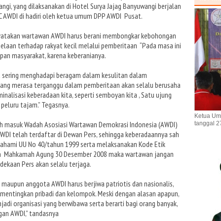
gi, yang dilaksanakan di Hotel Surya Jajag Banyuwangi berjalan
C AWDI di hadiri oleh ketua umum DPP AWDI Pusat.
atakan wartawan AWDI harus berani membongkar kebohongan
laan terhadap rakyat kecil melalui pemberitaan “Pada masa ini
an masyarakat, karena keberanianya.
nta sering menghadapi beragam dalam kesulitan dalam
 yang merasa terganggu dalam pemberitaan akan selalu berusaha
lisasi keberadaan kita, seperti semboyan kita , Satu ujung
r peluru tajam.” Tegasnya.
Ketua Um
h masuk Wadah Asosiasi Wartawan Demokrasi Indonesia (AWDI)
tanggal 2
DI telah terdaftar di Dewan Pers, sehingga keberadaannya sah
hami UU No 40/tahun 1999 serta melaksanakan Kode Etik
an Mahkamah Agung 30 Desember 2008 maka wartawan jangan
dekaan Pers akan selalu terjaga.
us maupun anggota AWDI harus berjiwa patriotis dan nasionalis,
ementingkan pribadi dan kelompok. Meski dengan alasan apapun,
di organisasi yang berwibawa serta berarti bagi orang banyak,
gan AWDI,” tandasnya