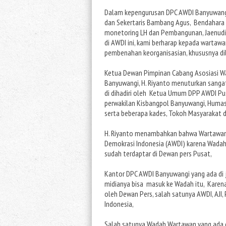
Dalam kepengurusan DPC AWDI Banyuwangi,
dan Sekertaris Bambang Agus, Bendahara K
monetoring LH dan Pembangunan, Jaenudin,
di AWDI ini, kami berharap kepada wartawa
pembenahan keorganisasian, khususnya dib
Ketua Dewan Pimpinan Cabang Asosiasi W
Banyuwangi, H. Riyanto menuturkan sangat 
di dihadiri oleh Ketua Umum DPP AWDI Pu
perwakilan Kisbangpol Banyuwangi, Huma
serta beberapa kades, Tokoh Masyarakat 
H. Riyanto menambahkan bahwa Wartawan 
Demokrasi Indonesia (AWDI) karena Wadah
sudah terdaptar di Dewan pers Pusat,
Kantor DPC AWDI Banyuwangi yang ada di 
midianya bisa masuk ke Wadah itu, Karen
oleh Dewan Pers, salah satunya AWDI, AJI
Indonesia,
Salah satunya Wadah Wartawan yang ada 