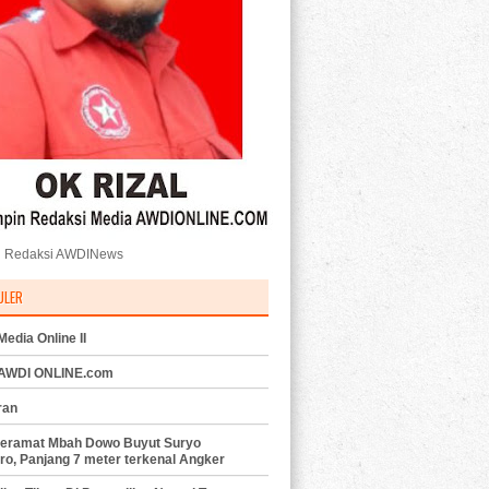
 Redaksi AWDINews
ULER
edia Online II
 AWDI ONLINE.com
ran
eramat Mbah Dowo Buyut Suryo
ro, Panjang 7 meter terkenal Angker