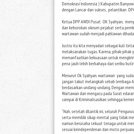
Demokrasi Indonesia ) Kabupaten Banyuwan
dengan Lancar dan sukses, pelantikan DP
Ketua DPP AWDI Pusat OK Syahyan, meny
dan keborokan oknum pejabat serta pembe
wartawan sudah menjadi pahlawan dihadap
Justru itu kita menyadari sebagai kuli ti
melaksanakan tugas. Karena, pihak-pihak
memanfaatkan kekuasaan untuk mengkrimina
pena jauh lebih berbahaya dari seribu buti
Menurut Ok Syahyan, wartawan yang suda
jangan takut melangkah sebab lembaga AW
berdasarkan undang-undang. Dengan mema
Wartawan dan mengacu pada Surat edar
sampai di Kriminalisasikan sehingga kemer
“Nah, setelah dilantik ini, seluruh Pengur
serta memiliki sikap mental yang tidak m
namun berusaha sekuat tenaga untuk menja
sesuai keindependenan dan moto perjuan