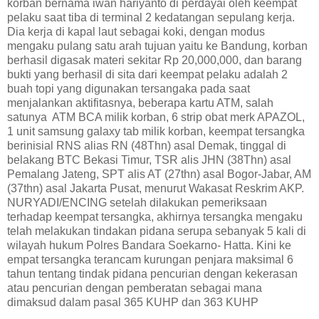
korban bernama iwan hariyanto di perdayai oleh keempat
pelaku saat tiba di terminal 2 kedatangan sepulang kerja.
Dia kerja di kapal laut sebagai koki, dengan modus
mengaku pulang satu arah tujuan yaitu ke Bandung, korban
berhasil digasak materi sekitar Rp 20,000,000, dan barang
bukti yang berhasil di sita dari keempat pelaku adalah 2
buah topi yang digunakan tersangaka pada saat
menjalankan aktifitasnya, beberapa kartu ATM, salah
satunya ATM BCA milik korban, 6 strip obat merk APAZOL,
1 unit samsung galaxy tab milik korban, keempat tersangka
berinisial RNS alias RN (48Thn) asal Demak, tinggal di
belakang BTC Bekasi Timur, TSR alis JHN (38Thn) asal
Pemalang Jateng, SPT alis AT (27thn) asal Bogor-Jabar, AM
(37thn) asal Jakarta Pusat, menurut Wakasat Reskrim AKP.
NURYADI/ENCING setelah dilakukan pemeriksaan
terhadap keempat tersangka, akhirnya tersangka mengaku
telah melakukan tindakan pidana serupa sebanyak 5 kali di
wilayah hukum
Polres Bandara Soekarno- Hatta
. Kini ke
empat tersangka terancam kurungan penjara maksimal 6
tahun tentang tindak pidana pencurian dengan kekerasan
atau pencurian dengan pemberatan sebagai mana
dimaksud dalam pasal 365 KUHP dan 363 KUHP