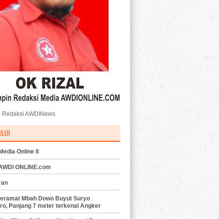
 Redaksi AWDINews
ULER
edia Online II
 AWDI ONLINE.com
ran
eramat Mbah Dowo Buyut Suryo
ro, Panjang 7 meter terkenal Angker