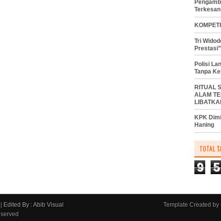
Pengambi
Terkesan
KOMPETI
Tri Wido
Prestasi”
Polisi L
Tanpa Ke
RITUAL 
ALAM TE
LIBATKA
KPK Dimi
Haning
TOTAL T
9
5
|
Edited By : Abib Visual
Template Created by
eserved