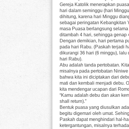
Gereja Katolik menerapkan puasa
hari dalam seminggu (hari Minggu
dihitung, karena hari Minggu dia
sebagai peringatan Kebangkitan 
masa Puasa berlangsung selama
ditambah 4 hari, sehingga genap 4
Dengan demikian, hari pertama p
pada hari Rabu. (Paskah terjadi h
dikurangi 36 hari (6 minggu), lalu 
hari Rabu).
Abu adalah tanda pertobatan. Kit
misalnya pada pertobatan Niniwe (l
bahwa kita ini diciptakan dari debu
mati dan kembali menjadi debu. O
kita mendengar ucapan dari Romo, 
“Kamu adalah debu dan akan kemba
shall return).”
Bentuk puasa yang diusulkan adal
begitu digemari oleh umat. Sehi
Paskah dapat menghindari hal-hal
ketergantungan, misalnya terhad