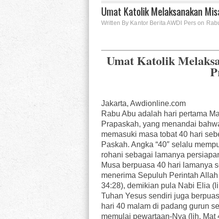
Umat Katolik Melaksanakan Mi
Written By Kantor Berita AWDI Pers on Rabu
Umat Katolik Melaks
P
Jakarta, Awdionline.com
Rabu Abu adalah hari pertama M
Prapaskah, yang menandai bahwa
memasuki masa tobat 40 hari se
Paskah. Angka “40″ selalu memp
rohani sebagai lamanya persiapan
Musa berpuasa 40 hari lamanya 
menerima Sepuluh Perintah Allah (
34:28), demikian pula Nabi Elia (lih
Tuhan Yesus sendiri juga berpua
hari 40 malam di padang gurun s
memulai pewartaan-Nya (lih. Mat 4