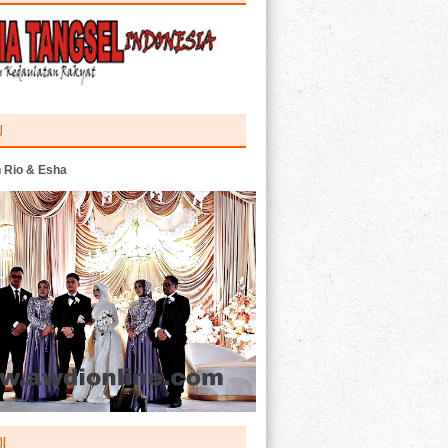
U
 Rio & Esha
I