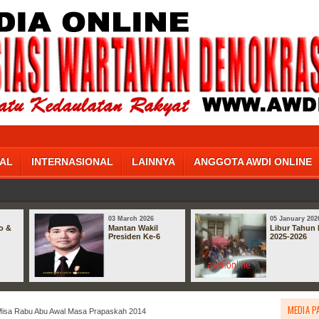
AL
INTERNASIONAL
LAINNYA
ANGGOTA AWDI ONLINE
03 March 2026
05 January 202
o &
Mantan Wakil
Libur Tahun 
Presiden Ke-6
2025-2026
MEDIA P
Misa Rabu Abu Awal Masa Prapaskah 2014