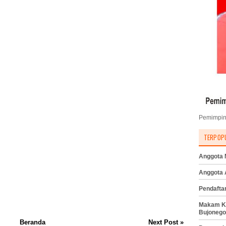
Pemimpin
TERPOP
Anggota M
Anggota
Pendafta
Makam K
Bujonego
Beranda
Next Post »