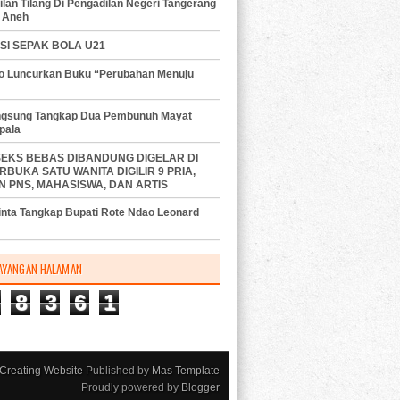
lan Tilang Di Pengadilan Negeri Tangerang
 Aneh
SI SEPAK BOLA U21
do Luncurkan Buku “Perubahan Menuju
angsung Tangkap Dua Pembunuh Mayat
pala
SEKS BEBAS DIBANDUNG DIGELAR DI
RBUKA SATU WANITA DIGILIR 9 PRIA,
N PNS, MAHASISWA, DAN ARTIS
nta Tangkap Bupati Rote Ndao Leonard
AYANGAN HALAMAN
8
3
6
1
Creating Website
Published by
Mas Template
Proudly powered by
Blogger