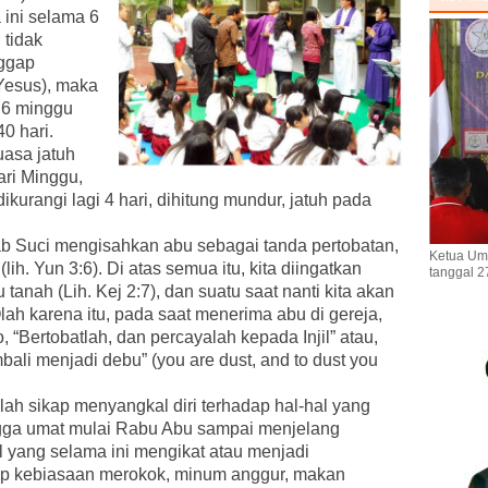
 ini selama 6
 tidak
nggap
Yesus), maka
 6 minggu
0 hari.
uasa jatuh
ari Minggu,
dikurangi lagi 4 hari, dihitung mundur, jatuh pada
ab Suci mengisahkan abu sebagai tanda pertobatan,
Ketua Um
ih. Yun 3:6). Di atas semua itu, kita diingatkan
tanggal 2
 tanah (Lih. Kej 2:7), dan suatu saat nanti kita akan
lah karena itu, pada saat menerima abu di gereja,
“Bertobatlah, dan percayalah kepada Injil” atau,
li menjadi debu” (you are dust, and to dust you
ah sikap menyangkal diri terhadap hal-hal yang
ngga umat mulai Rabu Abu sampai menjelang
 yang selama ini mengikat atau menjadi
ap kebiasaan merokok, minum anggur, makan