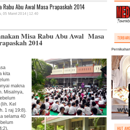
sa Rabu Abu Awal Masa Prapaskah 2014
, 05 Maret 2014 | 12.40
anakan Misa Rabu Abu Awal Masa
TERBAR
rapaskah 2014
Pernikahan
asa
 kita
belum
unyai makna
. Misalnya,
sebelum
lih. Kel
. 1 raj 19:8).
sa selama 40
ebelum
HUT AWD
:2).