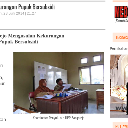
rangan Pupuk Bersubsidi
n, 23 Juni 2014 | 21.27
ejo Mengusulan Kekurangan
TERBAR
Pupuk Bersubsidi
Pernikahan
ri
o,
ur.
Koordinator Penyuluhan BPP Bangorejo
kan
HUT AWD