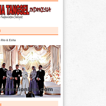
U
 Rio & Esha
I