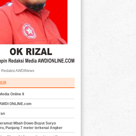
 Redaksi AWDINews
ULER
edia Online II
 AWDI ONLINE.com
ran
eramat Mbah Dowo Buyut Suryo
ro, Panjang 7 meter terkenal Angker