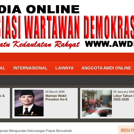
AL
INTERNASIONAL
LAINNYA
ANGGOTA AWDI ONLINE
03 March 2026
05 January 202
o &
Mantan Wakil
Libur Tahun 
Presiden Ke-6
2025-2026
MEDIA P
orejo Mengusulan Kekurangan Pupuk Bersubsidi