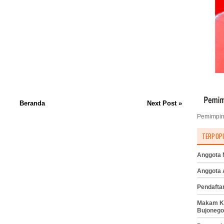
Beranda
Next Post »
Pemimpin
TERPOP
Anggota M
Anggota
Pendafta
Makam K
Bujonego