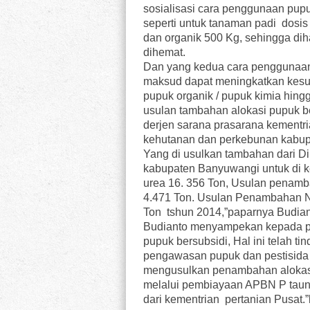
sosialisasi cara penggunaan pup
seperti untuk tanaman padi dosis
dan organik 500 Kg, sehingga di
dihemat.
Dan yang kedua cara penggunaa
maksud dapat meningkatkan kesu
pupuk organik / pupuk kimia hin
usulan tambahan alokasi pupuk b
derjen sarana prasarana kementria
kehutanan dan perkebunan kabup
Yang di usulkan tambahan dari D
kabupaten Banyuwangi untuk di 
urea 16. 356 Ton, Usulan penam
4.471 Ton. Usulan Penambahan N
Ton tshun 2014,”paparnya Budian
Budianto menyampekan kepada p
pupuk bersubsidi, Hal ini telah t
pengawasan pupuk dan pestisida 
mengusulkan penambahan alokasi
melalui pembiayaan APBN P taun 
dari kementrian pertanian Pusat.”