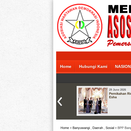
Home
Hubungi Kami
NASION
29 June 2026
Pernikahan Ri
Esha
Home
»
Banyuwangi
,
Daerah
,
Sosial
» BPP Bang