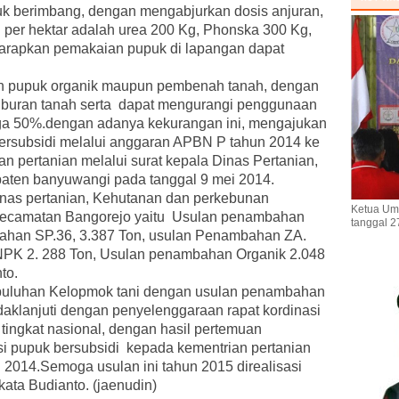
uk berimbang, dengan mengabjurkan dosis anjuran,
 per hektar adalah urea 200 Kg, Phonska 300 Kg,
harapkan pemakaian pupuk di lapangan dapat
n pupuk organik maupun pembenah tanah, dengan
buran tanah serta dapat mengurangi penggunaan
gga 50%.dengan adanya kekurangan ini, mengajukan
ersubsidi melalui anggaran APBN P tahun 2014 ke
n pertanian melalui surat kepala Dinas Pertanian,
aten banyuwangi pada tanggal 9 mei 2014.
inas pertanian, Kehutanan dan perkebunan
Ketua Um
kecamatan Bangorejo yaitu Usulan penambahan
tanggal 2
bahan SP.36, 3.387 Ton, usulan Penambahan ZA.
PK 2. 288 Ton, Usulan penambahan Organik 2.048
to.
uluhan Kelopmok tani dengan usulan penambahan
indaklanjuti dengan penyelenggaraan rapat kordinasi
tingkat nasional, dengan hasil pertemuan
 pupuk bersubsidi kepada kementrian pertanian
2014.Semoga usulan ini tahun 2015 direalisasi
kata Budianto. (jaenudin)