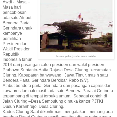
Awdi - Masa –
Masa hari
pencoblosan
ada satu Atribut
Bendera Partai
Gerindara untuk
kampanye
pemilihan
Presiden dan
Wakil Presiden
Republik
bendera partai gerindra masih berkibar
Indonesia tahun
2014 dari pasangan calon presiden dan wakil presiden
Prabowo Subianto-Hatta Rajasa Desa Cluring, kecamatan
Cluring, Kabupaten banyuwangi, Jawa Timur, masih satu
Bendera Partai Gerindara Berkibar. Rabo (9/7).
Atribut bendera partai Gerindara dari pasangan capres dan
cawapres tampak masih ada satu Bendera Paratai Gerindra
terpampang di tempat terbuka umum, Sebagai contoh di
Jalan Cluring –Desa Sembulung dimuka kantor PJTKI
Dusun Karanhrejo, Desa Cluring.
Kades Cluring Saat dikonfirmasi mengatakan, memang ada
bendera Partai Gerindra masih berkibar diatas pohon yang