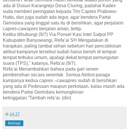
ada di Dusun Karangrejo Desa Cluring, padahal Kades
suda memberi peringatan kepada Tim Capres Prabowo-
Hatta, dan juga sudah ada tegur, agar bendera Partai
Gerindara yang tinggal satu itu di bersihkan, agar perjalann
capres-cawapres berjalan aman, tertip.
Ketika dihubungi (9/7) Via Ponsel Kasi Intel Satpol PP
Kabupaten Banyuwangi, Refa’ai SH Mengatakan di
harapkan, paling lambat sehari sebelum hari pencoblosan
atribut kampanye tersebut sudah harus bersih di tempat-
tempat terbuka umum, apalagi dekat tempat pemungutan
suara (TPS)," katanya, Refa’ai (9/7).
Refa’ai Menambahkan bahwa pada gari senen
pembersihan secara serentak Semua Atribut paraga
kampanya kedua capres –cawapres sudah di bersihkan
yang ada di Pedesaan maupun perkotaan, kalau masih ada
bendera Partai Gerindara kemungkinan
ketinggalan.”Tambah refa’ai. (din)
di
14.27
Berbagi