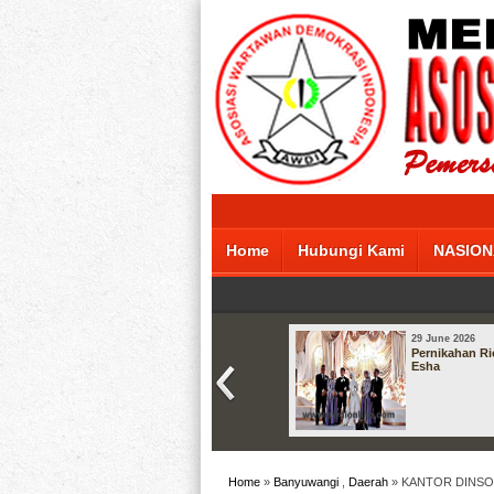
Home
Hubungi Kami
NASION
29 June 2026
Pernikahan Ri
Esha
Home
»
Banyuwangi
,
Daerah
» KANTOR DINSO