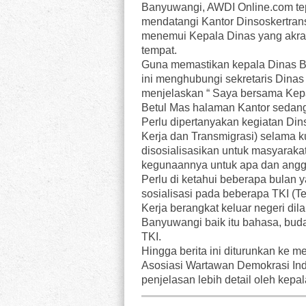
Banyuwangi, AWDI Online.com tep
mendatangi Kantor Dinsoskertran
menemui Kepala Dinas yang akrab 
tempat.
Guna memastikan kepala Dinas Bp.
ini menghubungi sekretaris Dinas 
menjelaskan “ Saya bersama Ke
Betul Mas halaman Kantor sedang 
Perlu dipertanyakan kegiatan Di
Kerja dan Transmigrasi) selama k
disosialisasikan untuk masyarakat
kegunaannya untuk apa dan angg
Perlu di ketahui beberapa bulan
sosialisasi pada beberapa TKI (
Kerja berangkat keluar negeri dil
Banyuwangi baik itu bahasa, bud
TKI.
Hingga berita ini diturunkan ke m
Asosiasi Wartawan Demokrasi I
penjelasan lebih detail oleh kepa