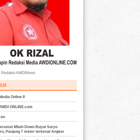
 Redaksi AWDINews
ULER
edia Online II
 AWDI ONLINE.com
ran
eramat Mbah Dowo Buyut Suryo
ro, Panjang 7 meter terkenal Angker