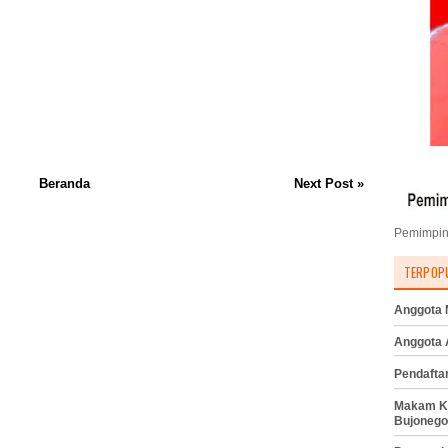
Beranda
Next Post »
Pemimpin
TERPOP
Anggota M
Anggota
Pendafta
Makam K
Bujonego