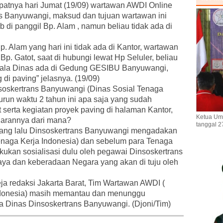
atnya hari Jumat (19/09) wartawan AWDI Online
s Banyuwangi, maksud dan tujuan wartawan ini
di panggil Bp. Alam , namun beliau tidak ada di
 Alam yang hari ini tidak ada di Kantor, wartawan
Bp. Gatot, saat di hubungi lewat Hp Seluler, beliau
pala Dinas ada di Gedung GESIBU Banyuwangi,
di paving” jelasnya. (19/09)
nsoskertrans Banyuwangi (Dinas Sosial Tenaga
urun waktu 2 tahun ini apa saja yang sudah
 serta kegiatan proyek paving di halaman Kantor,
Ketua Um
arannya dari mana?
tanggal 2
 yang lalu Dinsoskertrans Banyuwangi mengadakan
Tenaga Kerja Indonesia) dan sebelum para Tenaga
akukan sosialisasi dulu oleh pegawai Dinsoskertrans
aya dan keberadaan Negara yang akan di tuju oleh
eja redaksi Jakarta Barat, Tim Wartawan AWDI (
ndonesia) masih memantau dan menunggu
la Dinas Dinsoskertrans Banyuwangi. (Djoni/Tim)