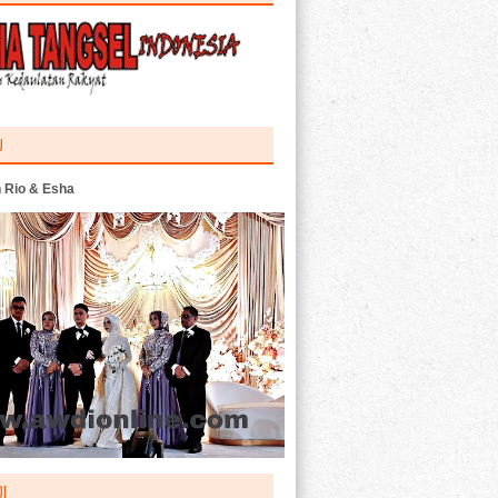
U
 Rio & Esha
I