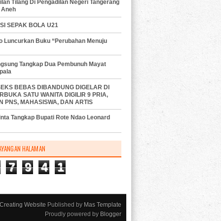
lan Tilang Di Pengadilan Negeri Tangerang
 Aneh
SI SEPAK BOLA U21
do Luncurkan Buku “Perubahan Menuju
angsung Tangkap Dua Pembunuh Mayat
pala
SEKS BEBAS DIBANDUNG DIGELAR DI
RBUKA SATU WANITA DIGILIR 9 PRIA,
N PNS, MAHASISWA, DAN ARTIS
nta Tangkap Bupati Rote Ndao Leonard
AYANGAN HALAMAN
7
9
4
1
Creating Website
Published by
Mas Template
Proudly powered by
Blogger