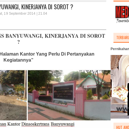
UWANGI, KINERJANYA DI SOROT ?
at, 19 September 2014 | 21.04
S BANYUWANGI, KINERJANYA DI SOROT
TERBAR
?
Pernikahan
 Halaman Kantor Yang Perlu Di Pertanyakan
Kegiatannya”
HUT AWD