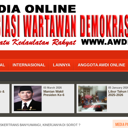
AL
INTERNASIONAL
LAINNYA
ANGGOTA AWDI ONLINE
03 March 2026
05 January 202
o &
Mantan Wakil
Libur Tahun 
Presiden Ke-6
2025-2026
MEDIA P
SKERTRANS BANYUWANGI, KINERJANYA DI SOROT ?