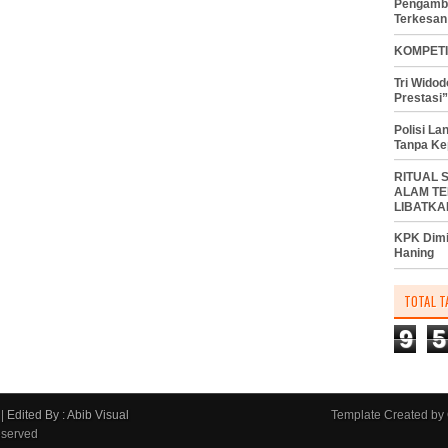
Pengambi
Terkesan
KOMPETI
Tri Wido
Prestasi”
Polisi L
Tanpa Ke
RITUAL 
ALAM TE
LIBATKA
KPK Dimi
Haning
TOTAL T
9
5
|
Edited By : Abib Visual
Template Created by
eserved