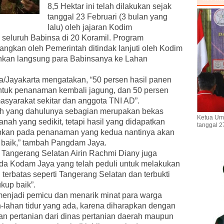
8,5 Hektar ini telah dilakukan sejak
tanggal 23 Februari (3 bulan yang
lalu) oleh jajaran Kodim
 seluruh Babinsa di 20 Koramil. Program
kan oleh Pemerintah ditindak lanjuti oleh Kodim
kan langsung para Babinsanya ke Lahan
ayakarta mengatakan, “50 persen hasil panen
ntuk penanaman kembali jagung, dan 50 persen
asyarakat sekitar dan anggota TNI AD”.
h yang dahulunya sebagian merupakan bekas
Ketua Um
nah yang sedikit, tetapi hasil yang didapatkan
tanggal 2
pkan pada penanaman yang kedua nantinya akan
h baik,” tambah Pangdam Jaya.
Tangerang Selatan Airin Rachmi Diany juga
da Kodam Jaya yang telah peduli untuk melakukan
 terbatas seperti Tangerang Selatan dan terbukti
kup baik”.
enjadi pemicu dan menarik minat para warga
-lahan tidur yang ada, karena diharapkan dengan
an pertanian dari dinas pertanian daerah maupun