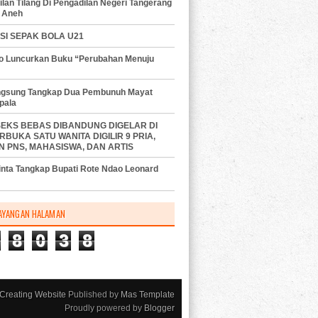
lan Tilang Di Pengadilan Negeri Tangerang
 Aneh
SI SEPAK BOLA U21
do Luncurkan Buku “Perubahan Menuju
angsung Tangkap Dua Pembunuh Mayat
pala
SEKS BEBAS DIBANDUNG DIGELAR DI
RBUKA SATU WANITA DIGILIR 9 PRIA,
N PNS, MAHASISWA, DAN ARTIS
nta Tangkap Bupati Rote Ndao Leonard
AYANGAN HALAMAN
8
0
3
8
Creating Website
Published by
Mas Template
Proudly powered by
Blogger