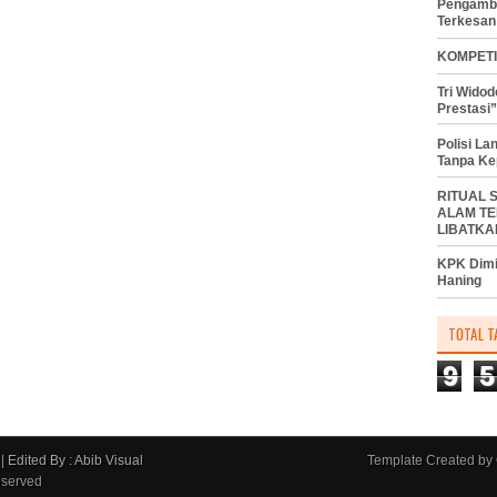
Pengambi
Terkesan
KOMPETI
Tri Wido
Prestasi”
Polisi L
Tanpa Ke
RITUAL 
ALAM TE
LIBATKA
KPK Dimi
Haning
TOTAL T
9
5
|
Edited By : Abib Visual
Template Created by
eserved