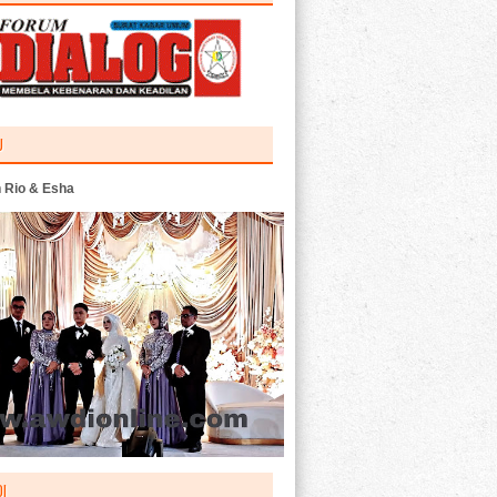
U
 Rio & Esha
I