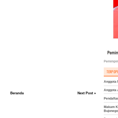
Pemimpin
TERPOP
Anggota M
Anggota
Beranda
Next Post »
Pendafta
Makam K
Bujonego