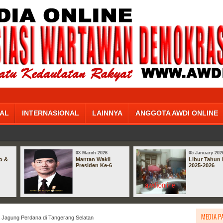
AL
INTERNASIONAL
LAINNYA
ANGGOTA AWDI ONLINE
03 March 2026
05 January 202
o &
Mantan Wakil
Libur Tahun 
Presiden Ke-6
2025-2026
MEDIA P
Jagung Perdana di Tangerang Selatan