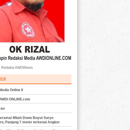
 Redaksi AWDINews
ULER
edia Online II
 AWDI ONLINE.com
ran
eramat Mbah Dowo Buyut Suryo
ro, Panjang 7 meter terkenal Angker