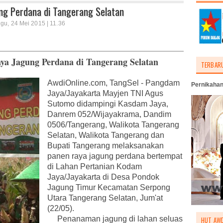
g Perdana di Tangerang Selatan
gu, 24 Mei 2015 | 11.36
a Jagung Perdana di Tangerang Selatan
TERBAR
AwdiOnline.com, TangSel - Pangdam
Pernikahan
Jaya/Jayakarta Mayjen TNI Agus
Sutomo didampingi Kasdam Jaya,
Danrem 052/Wijayakrama, Dandim
0506/Tangerang, Walikota Tangerang
Selatan, Walikota Tangerang dan
Bupati Tangerang melaksanakan
panen raya jagung perdana bertempat
di Lahan Pertanian Kodam
Jaya/Jayakarta di Desa Pondok
Jagung Timur Kecamatan Serpong
Utara Tangerang Selatan, Jum'at
(22/05).
Penanaman jagung di lahan seluas
HUT AWD