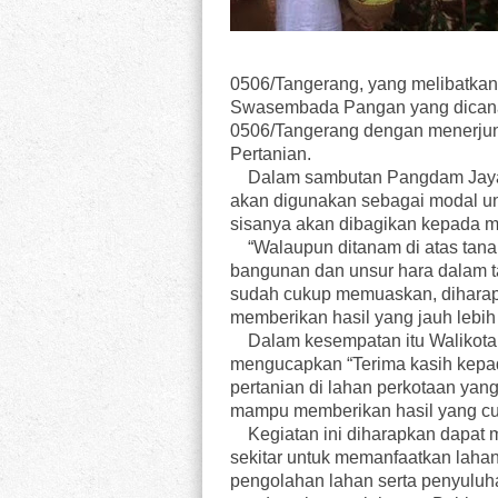
0506/Tangerang, yang melibatkan
Swasembada Pangan yang dicanang
0506/Tangerang dengan menerjun
Pertanian.
Dalam sambutan Pangdam Jaya/J
akan digunakan sebagai modal u
sisanya akan dibagikan kepada m
“Walaupun ditanam di atas tana
bangunan dan unsur hara dalam ta
sudah cukup memuaskan, dihara
memberikan hasil yang jauh lebi
Dalam kesempatan itu Walikota 
mengucapkan “Terima kasih kepa
pertanian di lahan perkotaan yang
mampu memberikan hasil yang cu
Kegiatan ini diharapkan dapat m
sekitar untuk memanfaatkan lahan
pengolahan lahan serta penyuluh