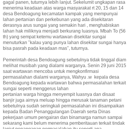
gagal panen, tuturnya lebih lanjut. Sekelumit ungkapan rasa
menerima keadaan atas warga masyarakat rt 20, 15 dan 14
desa Bendoagung kecamatan kampak yang mempunyai
lahan pertanian dan perkebunan yang ada disekitaran
derasnya arus sungai yang semakin hari , menghabiskan
lahan hak miliknya menjadi berkurang luasnya. Mbah To (56
th) yang sempat ketemu wartawan disekitar sungai
menuturkan "kalau yang punya lahan disekitar sungai hanya
bisa pasrah pada keadaan mas", tuturnya.
Pemerintah desa Bendoagung sebetulnya tidak tinggal diam
melihat musibah yang dialami warganya. Senin 29 juni 2015
saat wartawan mencoba untuk mengkonfirmasi
permasalahan dialami warganya, Wahyu .w kepala desa
Bendoagung kepada wartawan bahwa permasalahan terkait
sungai seperti menggerus lahan
pertanian warga hingga menyempit luasnya dan disaat
banjir juga airnya meluap hingga merusak tanaman petani
sebetulnya sudah seringkali permasalahan ini disampaikan
kepada Badan Penanggulangan Daerah serta Dinas
pekerjaan umum pengairan dan binamarga namun sampai
sekarang kami belum menerima pemberitauan terkait tindak
lanjut penanganan permasalahan itu seperti apa.