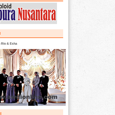
U
 Rio & Esha
I