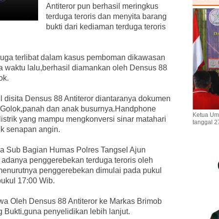
Antiteror pun berhasil meringkus
terduga teroris dan menyita barang
bukti dari kediaman terduga teroris
iduga terlibat dalam kasus pemboman dikawasan
a waktu lalu,berhasil diamankan oleh Densus 88
ok.
l disita Densus 88 Antiteror diantaranya dokumen
d,Golok,panah dan anak busurnya.Handphone
Ketua Um
 listrik yang mampu mengkonversi sinar matahari
tanggal 2
cuk senapan angin.
ala Sub Bagian Humas Polres Tangsel Ajun
adanya penggerebekan terduga teroris oleh
.menurutnya penggerebekan dimulai pada pukul
ukul 17:00 Wib.
wa Oleh Densus 88 Antiteror ke Markas Brimob
Bukti,guna penyelidikan lebih lanjut.