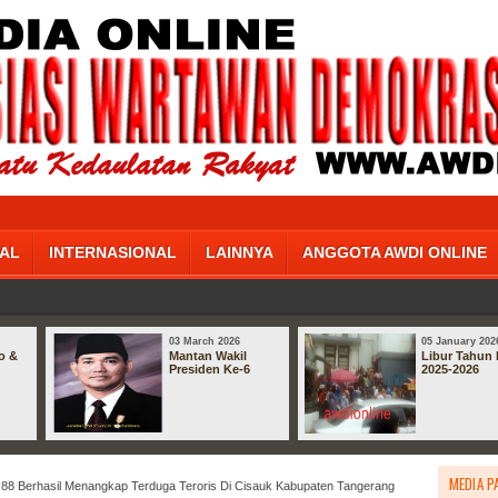
AL
INTERNASIONAL
LAINNYA
ANGGOTA AWDI ONLINE
03 March 2026
05 January 202
o &
Mantan Wakil
Libur Tahun 
Presiden Ke-6
2025-2026
MEDIA P
88 Berhasil Menangkap Terduga Teroris Di Cisauk Kabupaten Tangerang