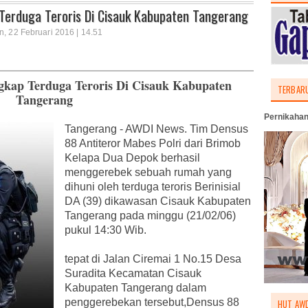
Terduga Teroris Di Cisauk Kabupaten Tangerang
n, 22 Februari 2016 | 14.51
gkap Terduga Teroris Di Cisauk Kabupaten
TERBAR
Tangerang
Pernikahan
Tangerang - AWDI News. Tim Densus
88 Antiteror Mabes Polri dari Brimob
Kelapa Dua Depok berhasil
menggerebek sebuah rumah yang
dihuni oleh terduga teroris Berinisial
DA (39) dikawasan Cisauk Kabupaten
Tangerang pada minggu (21/02/06)
pukul 14:30 Wib.
tepat di Jalan Ciremai 1 No.15 Desa
Suradita Kecamatan Cisauk
Kabupaten Tangerang dalam
penggerebekan tersebut,Densus 88
HUT AWD