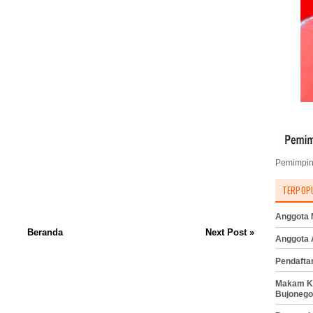
Pemimpin
TERPOP
Anggota M
Beranda
Next Post »
Anggota
Pendafta
Makam K
Bujonego