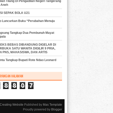
lan Tilang Di Pengadilan Negeri Tangerang
 Aneh
SI SEPAK BOLA U21
do Luncurkan Buku “Perubahan Menuju
angsung Tangkap Dua Pembunuh Mayat
pala
SEKS BEBAS DIBANDUNG DIGELAR DI
RBUKA SATU WANITA DIGILIR 9 PRIA,
N PNS, MAHASISWA, DAN ARTIS
nta Tangkap Bupati Rote Ndao Leonard
AYANGAN HALAMAN
8
8
0
7
Creating Website
Published by
Mas Template
Proudly powered by
Blogger