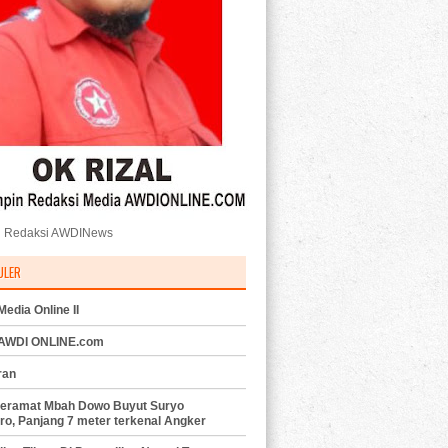
 Redaksi AWDINews
ULER
edia Online II
 AWDI ONLINE.com
ran
eramat Mbah Dowo Buyut Suryo
ro, Panjang 7 meter terkenal Angker