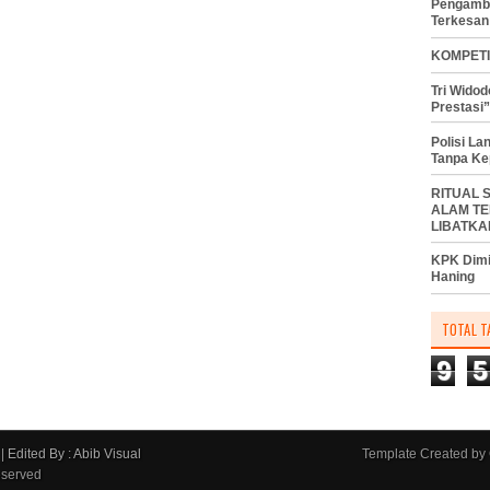
Pengambi
Terkesan
KOMPETI
Tri Wido
Prestasi”
Polisi L
Tanpa Ke
RITUAL 
ALAM TE
LIBATKA
KPK Dimi
Haning
TOTAL T
9
5
|
Edited By : Abib Visual
Template Created by
eserved