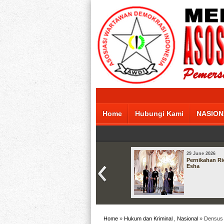
Home
Hubungi Kami
NASION
29 June 2026
Pernikahan Ri
Esha
Home
»
Hukum dan Kriminal
,
Nasional
» Densus 