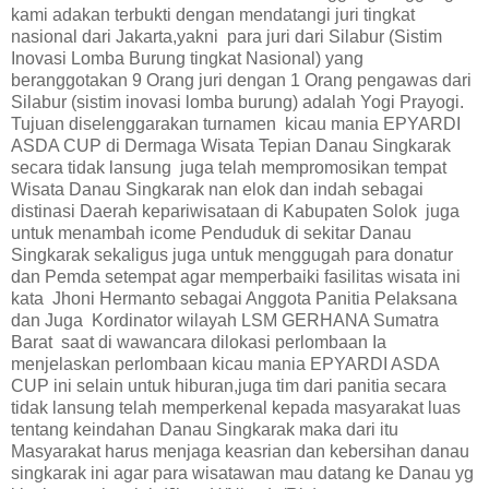
kami adakan terbukti dengan mendatangi juri tingkat
nasional dari Jakarta,yakni para juri dari Silabur (Sistim
Inovasi Lomba Burung tingkat Nasional) yang
beranggotakan 9 Orang juri dengan 1 Orang pengawas dari
Silabur (sistim inovasi lomba burung) adalah Yogi Prayogi.
Tujuan diselenggarakan turnamen kicau mania EPYARDI
ASDA CUP di Dermaga Wisata Tepian Danau Singkarak
secara tidak lansung juga telah mempromosikan tempat
Wisata Danau Singkarak nan elok dan indah sebagai
distinasi Daerah kepariwisataan di Kabupaten Solok juga
untuk menambah icome Penduduk di sekitar Danau
Singkarak sekaligus juga untuk menggugah para donatur
dan Pemda setempat agar memperbaiki fasilitas wisata ini
kata Jhoni Hermanto sebagai Anggota Panitia Pelaksana
dan Juga Kordinator wilayah LSM GERHANA Sumatra
Barat saat di wawancara dilokasi perlombaan Ia
menjelaskan perlombaan kicau mania EPYARDI ASDA
CUP ini selain untuk hiburan,juga tim dari panitia secara
tidak lansung telah memperkenal kepada masyarakat luas
tentang keindahan Danau Singkarak maka dari itu
Masyarakat harus menjaga keasrian dan kebersihan danau
singkarak ini agar para wisatawan mau datang ke Danau yg