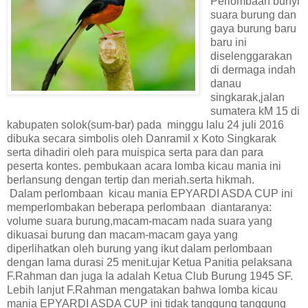
Perlombaan bunyi
suara burung dan
gaya burung baru
baru ini
diselenggarakan
di dermaga indah
danau
singkarak,jalan
sumatera kM 15 di
kabupaten solok(sum-bar) pada minggu lalu 24 juli 2016
dibuka secara simbolis oleh Danramil x Koto Singkarak
serta dihadiri oleh para muispica serta para dan para
peserta kontes. pembukaan acara lomba kicau mania ini
berlansung dengan tertip dan meriah.serta hikmah.
Dalam perlombaan kicau mania EPYARDI ASDA CUP ini
memperlombakan beberapa perlombaan diantaranya:
volume suara burung,macam-macam nada suara yang
dikuasai burung dan macam-macam gaya yang
diperlihatkan oleh burung yang ikut dalam perlombaan
dengan lama durasi 25 menit.ujar Ketua Panitia pelaksana
F.Rahman dan juga Ia adalah Ketua Club Burung 1945 SF.
Lebih lanjut F.Rahman mengatakan bahwa lomba kicau
mania EPYARDI ASDA CUP ini tidak tanggung tanggung