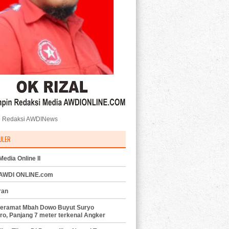
 Redaksi AWDINews
ULER
edia Online II
 AWDI ONLINE.com
ran
eramat Mbah Dowo Buyut Suryo
ro, Panjang 7 meter terkenal Angker