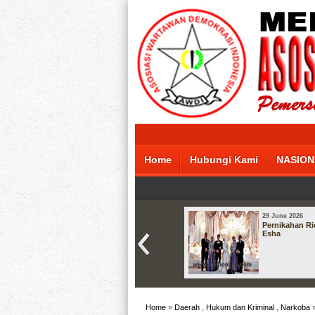
Home
Hubungi Kami
NASION
29 June 2026
Pernikahan Ri
Esha
Home
»
Daerah
,
Hukum dan Kriminal
,
Narkoba