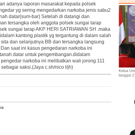
ri adanya laporan masarakat kepada polsek
engedar yg sering mengedarkan narkoba jenis sabu2
nah datar(sum-bar) Setelah di datangi dan
an tersangka oleh anggota polsek sungai tarap
olsek sungai tarap AKP HERI SATRIAWAN SH .maka
idalam kantong plastik yg tergantung di dalam salah
i sita dan selanjutnya BB dan tersangka langsung
 Dan saat ini kasus pengedaran narkoba ini
s tanah datar untuk pengembangan.didalam
ngedar narkoba ini melibatkan wali jorong 111
ebagai saksi.(Jaya c.sh/nico l/jh)
Ketua Um
tanggal 2
ba