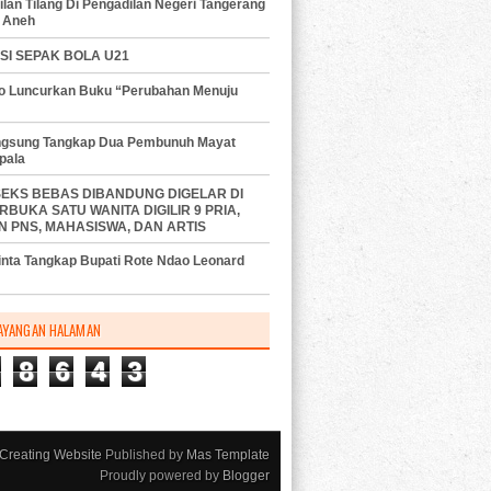
lan Tilang Di Pengadilan Negeri Tangerang
 Aneh
SI SEPAK BOLA U21
do Luncurkan Buku “Perubahan Menuju
angsung Tangkap Dua Pembunuh Mayat
pala
SEKS BEBAS DIBANDUNG DIGELAR DI
RBUKA SATU WANITA DIGILIR 9 PRIA,
N PNS, MAHASISWA, DAN ARTIS
nta Tangkap Bupati Rote Ndao Leonard
AYANGAN HALAMAN
8
6
4
3
Creating Website
Published by
Mas Template
Proudly powered by
Blogger