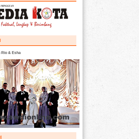
U
 Rio & Esha
I