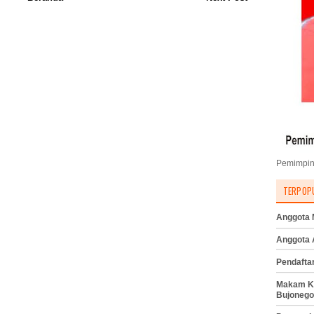
Pemimpin
TERPOP
Anggota M
Anggota
Pendafta
Makam K
Bujonego