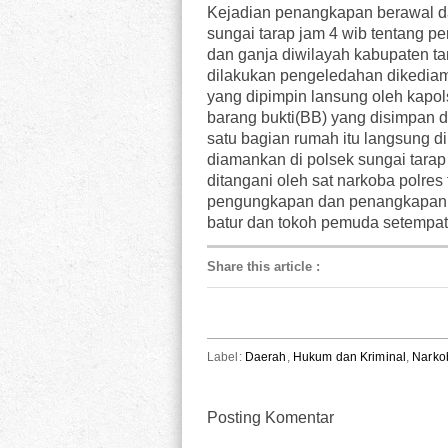
Kejadian penangkapan berawal da
sungai tarap jam 4 wib tentang p
dan ganja diwilayah kabupaten ta
dilakukan pengeledahan dikediam
yang dipimpin lansung oleh kap
barang bukti(BB) yang disimpan d
satu bagian rumah itu langsung d
diamankan di polsek sungai tarap
ditangani oleh sat narkoba polre
pengungkapan dan penangkapan pe
batur dan tokoh pemuda setempat s
Share this article
:
Label:
Daerah
,
Hukum dan Kriminal
,
Narko
Posting Komentar