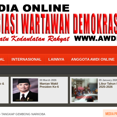
AL
INTERNASIONAL
LAINNYA
ANGGOTA AWDI ONLINE
03 March 2026
05 January 202
o &
Mantan Wakil
Libur Tahun 
Presiden Ke-6
2025-2026
MEDIA P
» TANGKAP GEMBONG NARKOBA