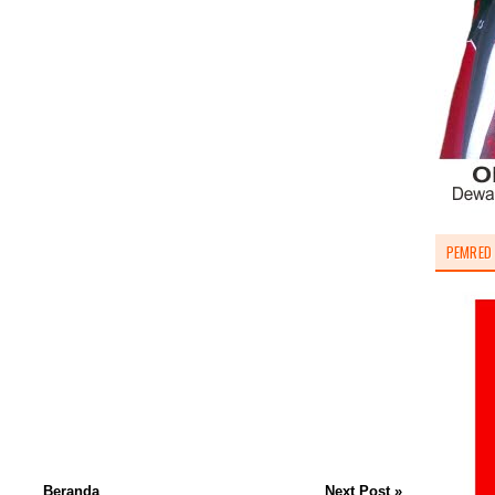
PEMRED
Beranda
Next Post »