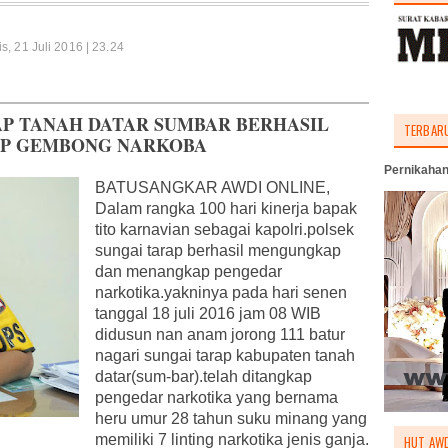
s, 21 Juli 2016 | 23.24
AP TANAH DATAR SUMBAR BERHASIL
TERBAR
P GEMBONG NARKOBA
Pernikahan
BATUSANGKAR AWDI ONLINE,
Dalam rangka 100 hari kinerja bapak
tito karnavian sebagai kapolri.polsek
sungai tarap berhasil mengungkap
dan menangkap pengedar
narkotika.yakninya pada hari senen
tanggal 18 juli 2016 jam 08 WIB
didusun nan anam jorong 111 batur
nagari sungai tarap kabupaten tanah
datar(sum-bar).telah ditangkap
pengedar narkotika yang bernama
heru umur 28 tahun suku minang yang
memiliki 7 linting narkotika jenis ganja.
HUT AWD