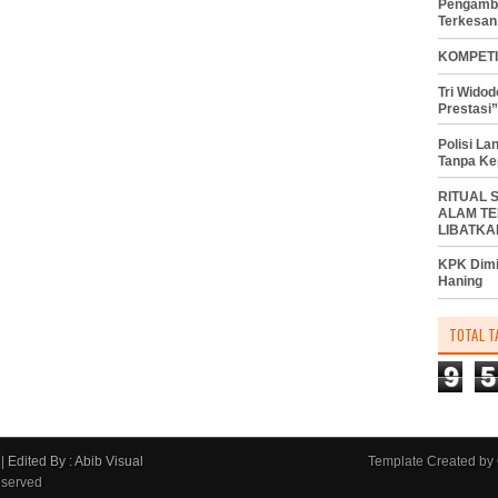
Pengambi
Terkesan
KOMPETI
Tri Wido
Prestasi”
Polisi L
Tanpa Ke
RITUAL 
ALAM TE
LIBATKA
KPK Dimi
Haning
TOTAL T
9
5
|
Edited By : Abib Visual
Template Created by
eserved