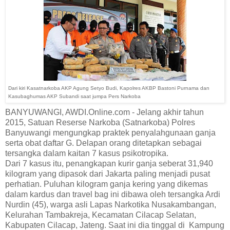
Dari kiri Kasatnarkoba AKP Agung Setyo Budi, Kapolres AKBP Bastoni Purnama dan
Kasubaghumas AKP Subandi saat jumpa Pers Narkoba
BANYUWANGI, AWDI.Online.com - Jelang akhir tahun
2015, Satuan Reserse Narkoba (Satnarkoba) Polres
Banyuwangi mengungkap praktek penyalahgunaan ganja
serta obat daftar G. Delapan orang ditetapkan sebagai
tersangka dalam kaitan 7 kasus psikotropika.
Dari 7 kasus itu, penangkapan kurir ganja seberat 31,940
kilogram yang dipasok dari Jakarta paling menjadi pusat
perhatian. Puluhan kilogram ganja kering yang dikemas
dalam kardus dan travel bag ini dibawa oleh tersangka Ardi
Nurdin (45), warga asli Lapas Narkotika Nusakambangan,
Kelurahan Tambakreja, Kecamatan Cilacap Selatan,
Kabupaten Cilacap, Jateng. Saat ini dia tinggal di Kampung