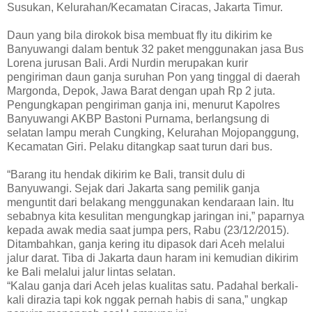
Susukan, Kelurahan/Kecamatan Ciracas, Jakarta Timur.
Daun yang bila dirokok bisa membuat fly itu dikirim ke
Banyuwangi dalam bentuk 32 paket menggunakan jasa Bus
Lorena jurusan Bali. Ardi Nurdin merupakan kurir
pengiriman daun ganja suruhan Pon yang tinggal di daerah
Margonda, Depok, Jawa Barat dengan upah Rp 2 juta.
Pengungkapan pengiriman ganja ini, menurut Kapolres
Banyuwangi AKBP Bastoni Purnama, berlangsung di
selatan lampu merah Cungking, Kelurahan Mojopanggung,
Kecamatan Giri. Pelaku ditangkap saat turun dari bus.
“Barang itu hendak dikirim ke Bali, transit dulu di
Banyuwangi. Sejak dari Jakarta sang pemilik ganja
menguntit dari belakang menggunakan kendaraan lain. Itu
sebabnya kita kesulitan mengungkap jaringan ini,” paparnya
kepada awak media saat jumpa pers, Rabu (23/12/2015).
Ditambahkan, ganja kering itu dipasok dari Aceh melalui
jalur darat. Tiba di Jakarta daun haram ini kemudian dikirim
ke Bali melalui jalur lintas selatan.
“Kalau ganja dari Aceh jelas kualitas satu. Padahal berkali-
kali dirazia tapi kok nggak pernah habis di sana,” ungkap