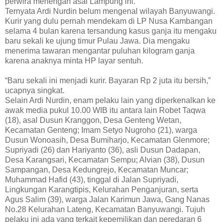
perwira menengah asal Lampung ini.
Ternyata Ardi Nurdin belum mengenal wilayah Banyuwangi.
Kurir yang dulu pernah mendekam di LP Nusa Kambangan
selama 4 bulan karena tersandung kasus ganja itu mengaku
baru sekali ke ujung timur Pulau Jawa. Dia mengaku
menerima tawaran mengantar puluhan kilogram ganja
karena anaknya minta HP layar sentuh.
“Baru sekali ini menjadi kurir. Bayaran Rp 2 juta itu bersih,”
ucapnya singkat.
Selain Ardi Nurdin, enam pelaku lain yang diperkenalkan ke
awak media pukul 10.00 WIB itu antara lain Robet Taqwa
(18), asal Dusun Kranggon, Desa Genteng Wetan,
Kecamatan Genteng; Imam Setyo Nugroho (21), warga
Dusun Wonoasih, Desa Bumiharjo, Kecamatan Glenmore;
Supriyadi (26) dan Hariyanto (36), asli Dusun Dadapan,
Desa Karangsari, Kecamatan Sempu; Alvian (38), Dusun
Sampangan, Desa Kedungrejo, Kecamatan Muncar;
Muhammad Hafid (43), tinggal di Jalan Supriyadi,
Lingkungan Karangtipis, Kelurahan Penganjuran, serta
Agus Salim (39), warga Jalan Karimun Jawa, Gang Nanas
No.28 Kelurahan Lateng, Kecamatan Banyuwangi. Tujuh
pelaku ini ada yang terkait kepemilikan dan peredaran 6