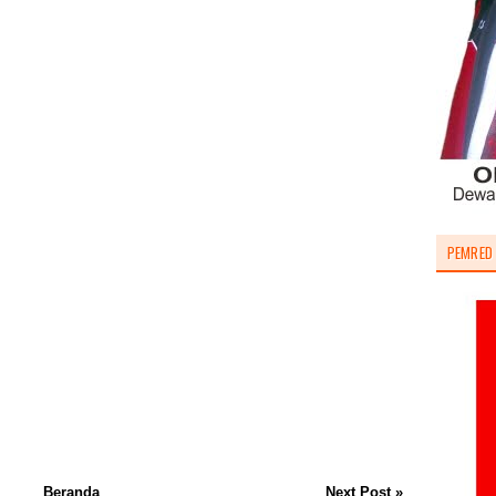
PEMRED
Beranda
Next Post »