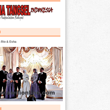
U
 Rio & Esha
I