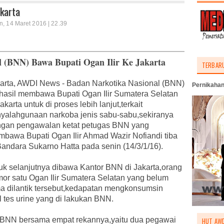
akarta
n, 14 Maret 2016 | 22.39
l (BNN) Bawa Bupati Ogan Ilir Ke Jakarta
TERBAR
arta, AWDI News - Badan Narkotika Nasional (BNN)
Pernikahan
hasil membawa Bupati Ogan Ilir Sumatera Selatan
jakarta untuk di proses lebih lanjut,terkait
yalahgunaan narkoba jenis sabu-sabu,sekiranya
gan pengawalan ketat petugas BNN yang
bawa Bupati Ogan Ilir Ahmad Wazir Nofiandi tiba
Bandara Sukarno Hatta pada senin (14/3/1/16).
uk selanjutnya dibawa Kantor BNN di Jakarta,orang
or satu Ogan Ilir Sumatera Selatan yang belum
a dilantik tersebut,kedapatan mengkonsumsin
l tes urine yang di lakukan BNN.
p BNN bersama empat rekannya,yaitu dua pegawai
HUT AWD