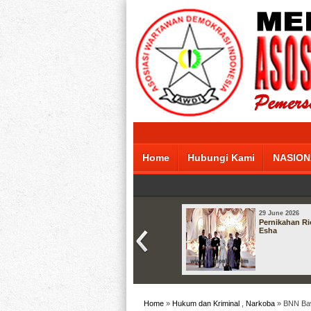
Home
Hubungi Kami
NASION
29 June 2026
Pernikahan Ri
Esha
Home
»
Hukum dan Kriminal
,
Narkoba
» BNN Baw