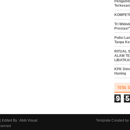
Pengambi
Terkesan
KOMPETI
Tri Wido
Prestasi”
Polisi L
Tanpa Ke
RITUAL 
ALAM TE
LIBATKA
KPK Dimi
Haning
TOTAL T
9
5
|
Edited By : Abib Visual
Template Created by
eserved