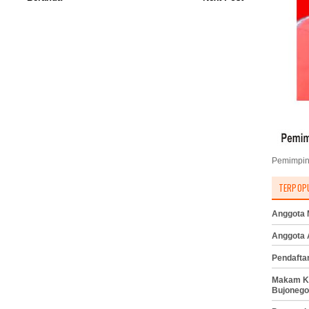
Pemimpin
TERPOP
Anggota M
Anggota
Pendafta
Makam K
Bujonego