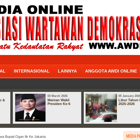
AL
INTERNASIONAL
LAINNYA
ANGGOTA AWDI ONLINE
03 March 2026
05 January 202
o &
Mantan Wakil
Libur Tahun 
Presiden Ke-6
2025-2026
MEDIA P
a Bupati Ogan Ilir Ke Jakarta