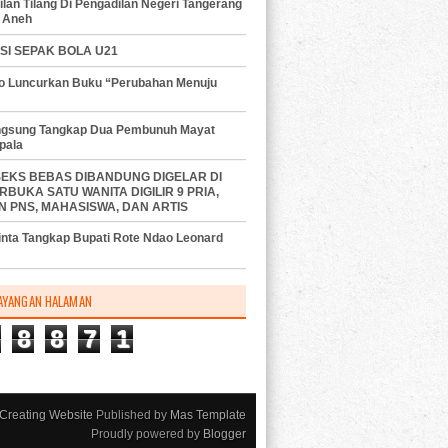
lan Tilang Di Pengadilan Negeri Tangerang
 Aneh
SI SEPAK BOLA U21
do Luncurkan Buku “Perubahan Menuju
angsung Tangkap Dua Pembunuh Mayat
pala
SEKS BEBAS DIBANDUNG DIGELAR DI
RBUKA SATU WANITA DIGILIR 9 PRIA,
N PNS, MAHASISWA, DAN ARTIS
nta Tangkap Bupati Rote Ndao Leonard
AYANGAN HALAMAN
8
8
7
1
Creating Website
Published by
Mas Template
Proudly powered by
Blogger