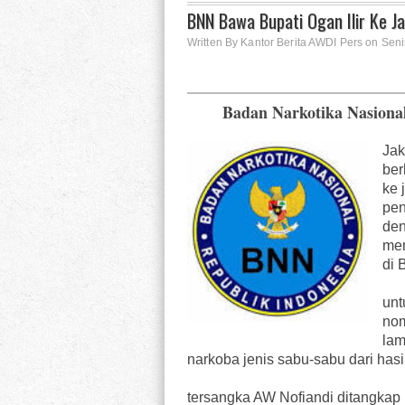
BNN Bawa Bupati Ogan Ilir Ke J
Written By Kantor Berita AWDI Pers on Seni
Badan Narkotika Nasiona
Jak
ber
ke 
pen
den
mem
di 
unt
nom
lam
narkoba jenis sabu-sabu dari hasi
tersangka AW Nofiandi ditangka