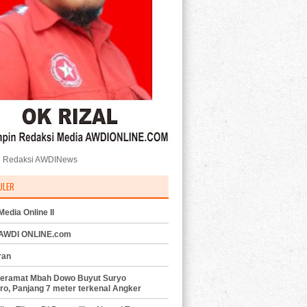
 Redaksi AWDINews
ULER
edia Online II
 AWDI ONLINE.com
ran
eramat Mbah Dowo Buyut Suryo
ro, Panjang 7 meter terkenal Angker